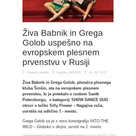
Živa Babnik in Grega
Golob uspešno na
evropskem plesnem
prvenstvu v Rusiji
Objavil:
Urednik
Rubrika:
NOVICE
16. 10. 2017
Živa Babnik in Grega Golob, plesalca plesnega
kluba Šinšin, sta na evropskem plesnem
prvenstvu, ki je potekalo v ruskem Santk
Petersburgu, v kategoriji SHOW DANCE DUO
otroci s točko Silly Flower – Nagajiva roža,
uvrstila na odlično 7.- mesto.
Grega Golob se je z novo koreografijo INTO THE
WILD – Globoko v divjini, uvrstil na 2. mesto.