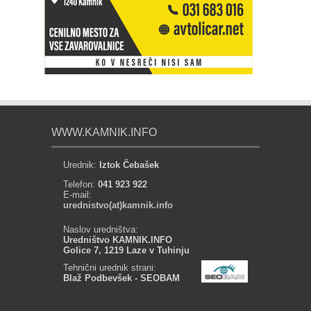
WWW.KAMNIK.INFO
Urednik:
Iztok Čebašek
Telefon:
041 923 922
E-mail:
urednistvo(at)kamnik.info
Naslov uredništva:
Uredništvo KAMNIK.INFO
Golice 7, 1219 Laze v Tuhinju
Tehnični urednik strani:
Blaž Podbevšek - SEOBAM