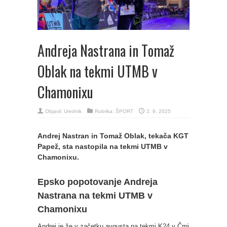
Andreja Nastrana in Tomaž
Oblak na tekmi UTMB v
Chamonixu
Objavil:
Urednik
Rubrika:
ŠPORT
2. 9. 2025
Andrej Nastran in Tomaž Oblak, tekača KGT
Papež, sta nastopila na tekmi UTMB v
Chamonixu.
Epsko popotovanje Andreja
Nastrana na tekmi UTMB v
Chamonixu
Andrej je že v začetku avgusta na tekmi K24 v Črni