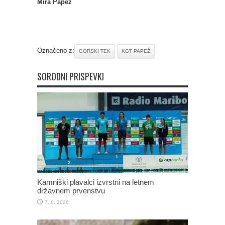
Mira Papež
Označeno z:
GORSKI TEK
KGT PAPEŽ
SORODNI PRISPEVKI
Kamniški plavalci izvrstni na letnem
državnem prvenstvu
7. 8. 2026