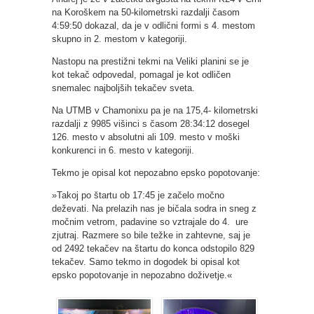
na Koroškem na 50-kilometrski razdalji časom
4:59:50 dokazal, da je v odlični formi s 4. mestom
skupno in 2. mestom v kategoriji.
Nastopu na prestižni tekmi na Veliki planini se je
kot tekač odpovedal, pomagal je kot odličen
snemalec najboljših tekačev sveta.
Na UTMB v Chamonixu pa je na 175,4- kilometrski
razdalji z 9985 višinci s časom 28:34:12 dosegel
126. mesto v absolutni ali 109. mesto v moški
konkurenci in 6. mesto v kategoriji.
Tekmo je opisal kot nepozabno epsko popotovanje:
»Takoj po štartu ob 17:45 je začelo močno
deževati. Na prelazih nas je bičala sodra in sneg z
močnim vetrom, padavine so vztrajale do 4. ure
zjutraj. Razmere so bile težke in zahtevne, saj je
od 2492 tekačev na štartu do konca odstopilo 829
tekačev. Samo tekmo in dogodek bi opisal kot
epsko popotovanje in nepozabno doživetje.«