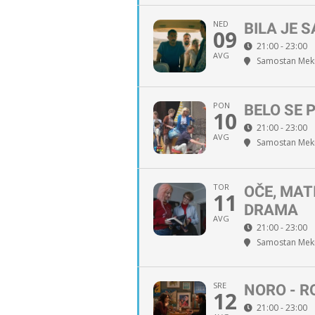
NED
BILA JE 
09
21:00 - 23:00
AVG
Samostan Meki
PON
BELO SE 
10
21:00 - 23:00
AVG
Samostan Meki
TOR
OČE, MAT
11
DRAMA
AVG
21:00 - 23:00
Samostan Meki
SRE
NORO - 
12
21:00 - 23:00