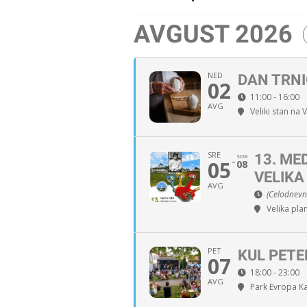
AVGUST 2026
NED
DAN TRNI
02
11:00 - 16:00
AVG
Veliki stan na V
SRE
13. ME
SOB
05
08
VELIKA
AVG
(Celodnevna
Velika pla
PET
KUL PETE
07
18:00 - 23:00
AVG
Park Evropa K