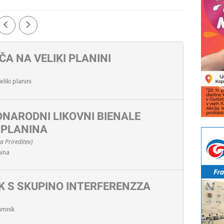
ČA NA VELIKI PLANINI
eliki planini
DNARODNI LIKOVNI BIENALE
 PLANINA
 Prireditev)
nina
K S SKUPINO INTERFERENZZA
amnik