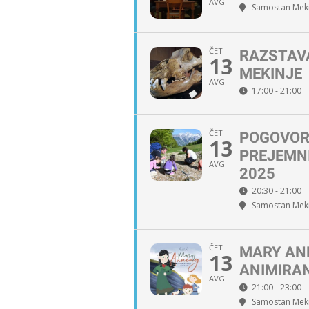
AVG
Samostan Meki
ČET
RAZSTAV
13
MEKINJE
AVG
17:00 - 21:00
ČET
POGOVOR 
13
PREJEMN
AVG
2025
20:30 - 21:00
Samostan Meki
ČET
MARY ANN
13
ANIMIRAN
AVG
21:00 - 23:00
Samostan Meki