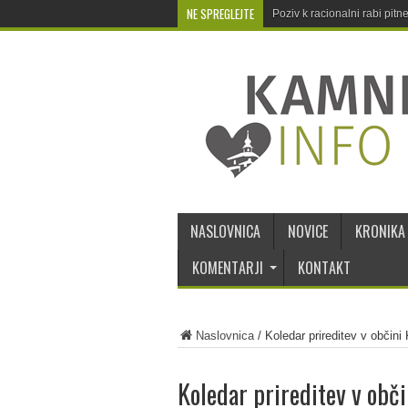
NE SPREGLEJTE
Poziv k racionalni rabi pit
Osvežilna pralnica v Kamnišk
NASLOVNICA
NOVICE
KRONIKA
KOMENTARJI
KONTAKT
Naslovnica
/
Koledar prireditev v občini
Koledar prireditev v obč