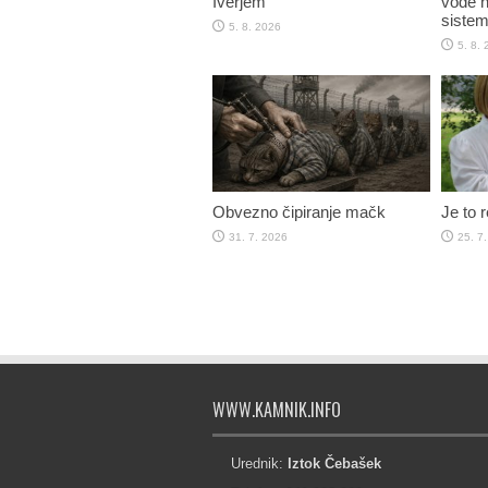
Iverjem
vode n
sistem
5. 8. 2026
5. 8.
Obvezno čipiranje mačk
Je to 
31. 7. 2026
25. 7
WWW.KAMNIK.INFO
Urednik:
Iztok Čebašek