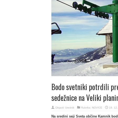
Bodo svetniki potrdili pr
sedežnice na Veliki plani
Objavil:
Urednik
Rubrika:
NOVICE
16. 12
Na sredini seji Sveta občine Kamnik bodo