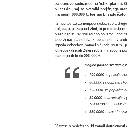
za obnovo sedežnice na Veliki planini. G
v letu dni, saj so svetniki prejšnjega ma
namenili 800.000 €, kar naj bi zadoščalo
Iz načrtov za zamenjavo sedežnice z drugo,
nič, saj jo je zagodel žled, ki je s sesutje
vseh naprav ter posledično povzročil občut
sedežnice, pa so bila, z rebalansom, v pret
izpada dohodkov, sanacijo škode po ujmi, po
okrepčevalnicah Zeleni rob in na spodnji po
namenjenih le še 380.000 €.
Pregled porabe sredstev, 
100.000€ za pokritje iz
80.000€ za odpravo škod
190.000€ za poplačilo ne
50.000€ za investicije v 
Zeleni rob in 39.000€ za 
380.000€ za izvedbo z
V zvezi s sedežnico, ki zaradi dotrajanosti