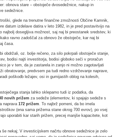
sicer: obnova stare – obstoječe dvosedežnice, nakup in
ove sedežnice.
stroški, glede na trenutne finančne zmožnosti Občine Kamnik,
e datum izdelave datira v leto 1982, in je pred postavitvijo na
ko najbolj dosegljiva možnost, saj naj bi preostanek sredstev, ki
kako ravno zadoščal za obnovo že obstoječe, kar naj bi
aj časa.
 obdržali, oz. bolje rečeno, za silo pokrpali obstoječe stanje,
, bodisi najti investitorja, bodisi globoko seči v proračun
o je v tem, da je zastarela in zanjo ni možno zagotavljati
aži obratovanje, predvsem pa tudi redno vzdrževanje naprave,
adi poškodb ležajev, osi in gumijastih oblog na kolesih,
bstoječega stanja lahko sklepamo tudi iz podatka, da
30 novih prižem
za sedeže (elementov, ki spajajo sedeže s
ča naprava
172 prižem
. To najbrž pomeni, da bo imela
 stroškov (ena sama prižema stane okrog 700 evrov), po vsej
ajo uporabiti kar starih prižem, precej manjše kapacitete, kot
a še nekaj; V investicijskem načrtu obnove sedežnice je zelo
precej nenavadno, saj vemo, da je sedežnica povsem odvisna od