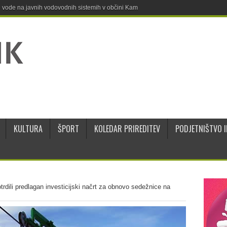
ne vode na javnih vodovodnih sistemih v občini Kamnik
KULTURA
ŠPORT
KOLEDAR PRIREDITEV
PODJETNIŠTVO I
trdili predlagan investicijski načrt za obnovo sedežnice na