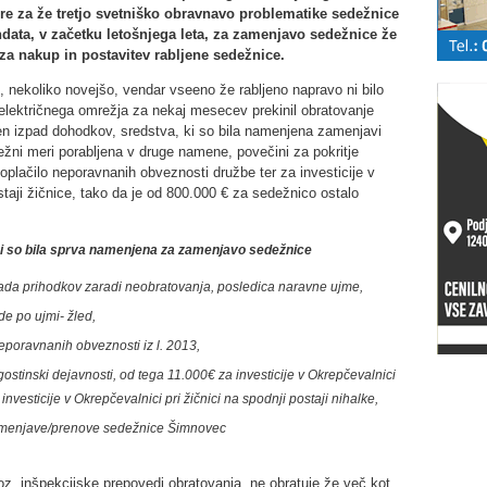
re za že tretjo svetniško obravnavo problematike sedežnice
ndata, v začetku letošnjega leta, za zamenjavo sedežnice že
 za nakup in postavitev rabljene sedežnice.
 nekoliko novejšo, vendar vseeno že rabljeno napravo ni bilo
m električnega omrežja za nekaj mesecev prekinil obratovanje
en izpad dohodkov, sredstva, ki so bila namenjena zamenjavi
ežni meri porabljena v druge namene, povečini za pokritje
plačilo neporavnanih obveznosti družbe ter za investicije v
staji žičnice, tako da je od 800.000 € za sedežnico ostalo
ki so bila sprva namenjena za zamenjavo sedežnice
pada prihodkov zaradi neobratovanja, posledica naravne ujme,
e po ujmi- žled,
poravnanih obveznosti iz l. 2013,
gostinski dejavnosti, od tega 11.000€ za investicije v Okrepčevalnici
investicije v Okrepčevalnici pri žičnici na spodnji postaji nihalke,
amenjave/prenove sedežnice Šimnovec
 oz. inšpekcijske prepovedi obratovanja, ne obratuje že več kot