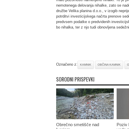
nemotenega delovanja nihalke, zato se nade
družbe Velika planina d.o.o., v izogib nepr
potrditvi investicijskega načrta prenove sed
predvsem podatke o predvidenih investicijski
bo nihalka, ter z njo tudi obnovljena sedež
Označeno z:
KAMNIK
OBČINA KAMNIK
O
SORODNI PRISPEVKI
Obrečno smetišče nad
Poziv k