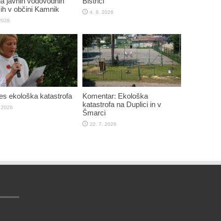
a javnih vodovodnih
Bistrici
ih v občini Kamnik
4. 8. 2026
 2026
res ekološka katastrofa
Komentar: Ekološka
katastrofa na Duplici in v
. 2026
Šmarci
22. 7. 2026