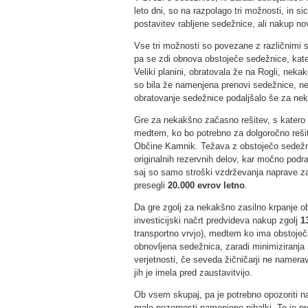
leto dni, so na razpolago tri možnosti, in 
postavitev rabljene sedežnice, ali nakup n
Vse tri možnosti so povezane z različnimi 
pa se zdi obnova obstoječe sedežnice, kater
Veliki planini, obratovala že na Rogli, neka
so bila že namenjena prenovi sedežnice, ne
obratovanje sedežnice podaljšalo še za nek
Gre za nekakšno začasno rešitev, s katero bi
medtem, ko bo potrebno za dolgoročno rešitev
Občine Kamnik. Težava z obstoječo sedežnic
originalnih rezervnih delov, kar močno podr
saj so samo stroški vzdrževanja naprave zar
presegli
20.000 evrov letno
.
Da gre zgolj za nekakšno zasilno krpanje o
investicijski načrt predvideva nakup zgolj
1
transportno vrvjo), medtem ko ima obstoje
obnovljena sedežnica, zaradi minimiziranja
verjetnosti, če seveda žičničarji ne namerav
jih je imela pred zaustavitvijo.
Ob vsem skupaj, pa je potrebno opozoriti n
malo pozornosti namenjeno nihalki. To je 