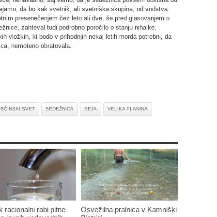
jamo, da bo kak svetnik, ali svetniška skupina, od vodstva
ijetnim presenečenjem čez leto ali dve, še pred glasovanjem o
ežnice, zahteval tudi podrobno poročilo o stanju nihalke,
h vložkih, ki bodo v prihodnjih nekaj letih morda potrebni, da
nica, nemoteno obratovala.
BČINSKI SVET
SEDEŽNICA
SEJA
VELIKA PLANINA
 racionalni rabi pitne
Osvežilna pralnica v Kamniški