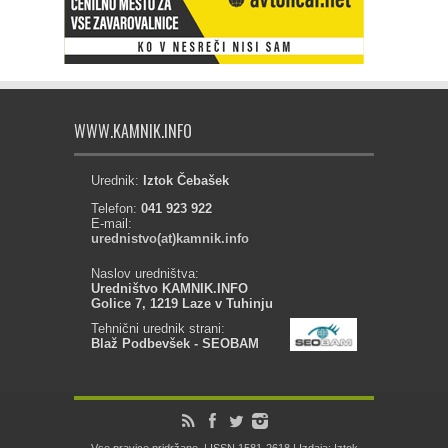
WWW.KAMNIK.INFO
Urednik:
Iztok Čebašek
Telefon:
041 923 922
E-mail:
urednistvo(at)kamnik.info
Naslov uredništva:
Uredništvo KAMNIK.INFO
Golice 7, 1219 Laze v Tuhinju
Tehnični urednik strani:
Blaž Podbevšek - SEOBAM