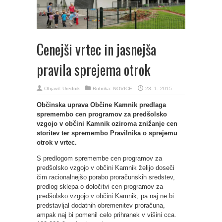
Cenejši vrtec in jasnejša
pravila sprejema otrok
Objavil:
Urednik
Rubrika:
NOVICE
23. 1. 2015
Občinska uprava Občine Kamnik predlaga
spremembo cen programov za predšolsko
vzgojo v občini Kamnik oziroma znižanje cen
storitev ter spremembo Pravilnika o sprejemu
otrok v vrtec.
S predlogom spremembe cen programov za
predšolsko vzgojo v občini Kamnik želijo doseči
čim racionalnejšo porabo proračunskih sredstev,
predlog sklepa o določitvi cen programov za
predšolsko vzgojo v občini Kamnik, pa naj ne bi
predstavljal dodatnih obremenitev proračuna,
ampak naj bi pomenil celo prihranek v višini cca.