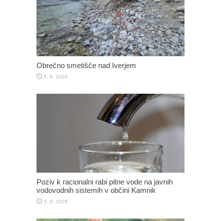
Obrečno smetišče nad Iverjem
5. 8. 2026
Poziv k racionalni rabi pitne vode na javnih
vodovodnih sistemih v občini Kamnik
5. 8. 2026