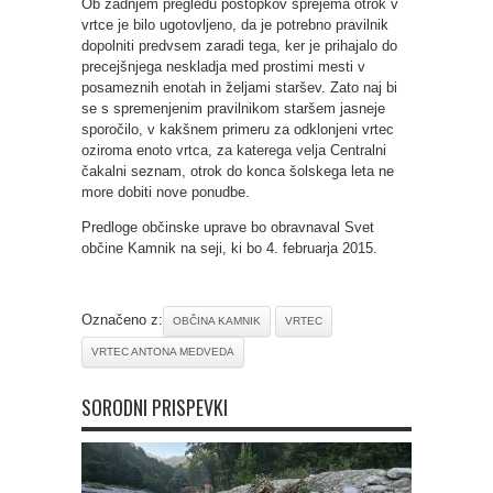
Ob zadnjem pregledu postopkov sprejema otrok v
vrtce je bilo ugotovljeno, da je potrebno pravilnik
dopolniti predvsem zaradi tega, ker je prihajalo do
precejšnjega neskladja med prostimi mesti v
posameznih enotah in željami staršev. Zato naj bi
se s spremenjenim pravilnikom staršem jasneje
sporočilo, v kakšnem primeru za odklonjeni vrtec
oziroma enoto vrtca, za katerega velja Centralni
čakalni seznam, otrok do konca šolskega leta ne
more dobiti nove ponudbe.
Predloge občinske uprave bo obravnaval Svet
občine Kamnik na seji, ki bo 4. februarja 2015.
Označeno z:
OBČINA KAMNIK
VRTEC
VRTEC ANTONA MEDVEDA
SORODNI PRISPEVKI