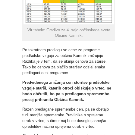
Vir tabele: Gradivo za 4. sejo občinskega sveta
Občine Kamnik.
Po tokratnem predlogu se cene za programe
predšolske vzgoje za občino Kamnik znižujejo.
Razlika je v tem, da se ukinja osnova za starše.
Tako bo osnova za plačilo staršev odslej enaka
predlagani ceni programov.
Predvidenega znižanja cen storitev predšolske
vzgoje starši, katerih otroci obiskujejo vrtec, ne
bodo občutili, bo pa s predlagano spremembo
precej prihranila Občina Kamnik.
Razen predlagane spremembe cen, pa se obetajo
tudi manjše spremembe Pravilnika o sprejemu
otrok v vrtec, s čimer naj bi se doseglo jasnejšo
opredelitev načina sprejema otrok v vrtec.