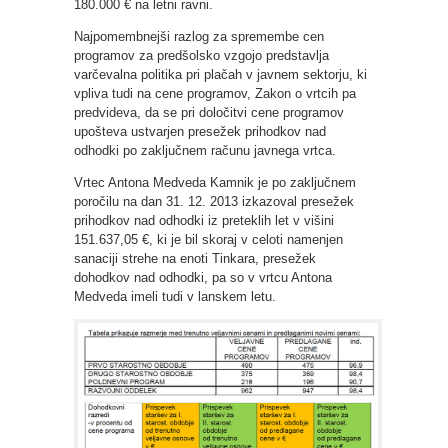
180.000 € na letni ravni.
Najpomembnejši razlog za spremembe cen
programov za predšolsko vzgojo predstavlja
varčevalna politika pri plačah v javnem sektorju, ki
vpliva tudi na cene programov, Zakon o vrtcih pa
predvideva, da se pri določitvi cene programov
upošteva ustvarjen presežek prihodkov nad
odhodki po zaključnem računu javnega vrtca.
Vrtec Antona Medveda Kamnik je po zaključnem
poročilu na dan 31. 12. 2013 izkazoval presežek
prihodkov nad odhodki iz preteklih let v višini
151.637,05 €, ki je bil skoraj v celoti namenjen
sanaciji strehe na enoti Tinkara, presežek
dohodkov nad odhodki, pa so v vrtcu Antona
Medveda imeli tudi v lanskem letu.