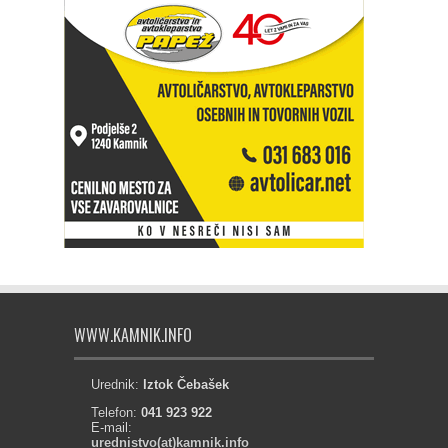
WWW.KAMNIK.INFO
Urednik:
Iztok Čebašek
Telefon:
041 923 922
E-mail:
urednistvo(at)kamnik.info