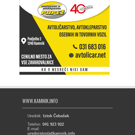
WWW.KAMNIK.INFO
Urednik:
Iztok Čebašek
Telefon:
041 923 922
E-mail:
urednistvo(at)kamnik.info