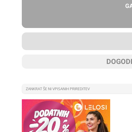
G
DOGODK
ZANKRAT ŠE NI VPISANIH PRIREDITEV