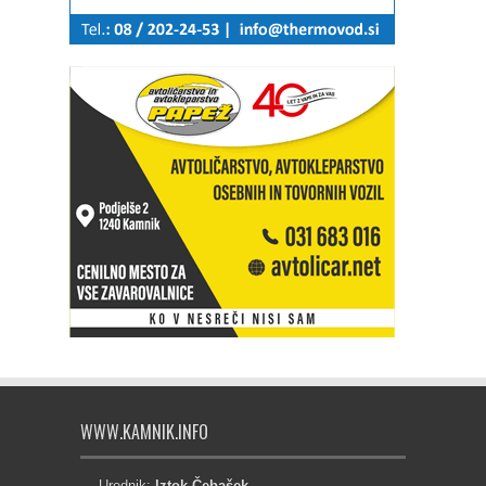
WWW.KAMNIK.INFO
Urednik:
Iztok Čebašek