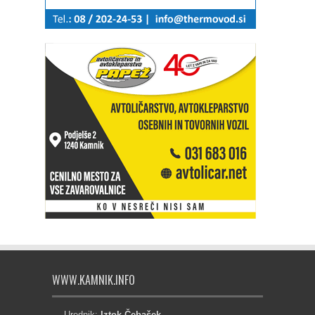
WWW.KAMNIK.INFO
Urednik:
Iztok Čebašek