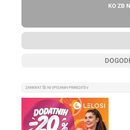
KO ZB 
DOGODK
ZANKRAT ŠE NI VPISANIH PRIREDITEV