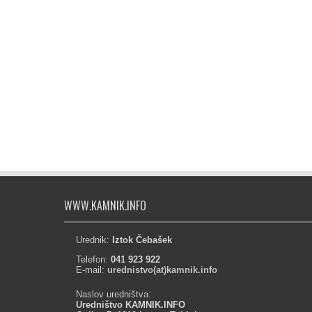
WWW.KAMNIK.INFO
Urednik:
Iztok Čebašek
Telefon:
041 923 922
E-mail:
urednistvo(at)kamnik.info
Naslov uredništva:
Uredništvo KAMNIK.INFO