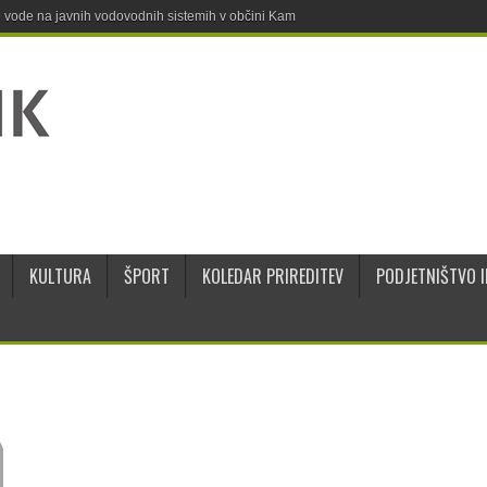
ne vode na javnih vodovodnih sistemih v občini Kamnik
KULTURA
ŠPORT
KOLEDAR PRIREDITEV
PODJETNIŠTVO I