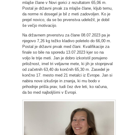
mlajše člane v Novi gorici z rezultatom 65,06 m.
Postal je državni prvak za mlajše člane, kljub temu,
da norme ni dosegel je bil z meti zadovoljen. Ko je
prejel novico, da se bo prvenstva udeležil, je dobil
še večjo motivacijo.
Na državnem prvenstvu za člane 08.07.2023 pa je
njegovo 7,26 kg težko kladivo poletelo do 66,00 m.
Postal je državni prvak med člani. Kvalifikacije za
finale so bile na sporedu 13.07.2023 kjer so na
voljo le trije meti. Jan je dobro izkoristil ponujeno
priložnost, imel tri veljavne mete, ki jih je stopnjeval
od začetnih 63,40 do končnih 65,30 m. Zasedel je
končno 17. mesto med 21 metalci iz Evrope. Jan si
nabira nove izkušnje in znanja, ki mu bodo v
prihodnje prišla prav, tudi čez dve leti, ko računa,
da bo med najboljšimi v Evropi.