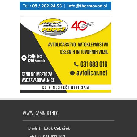
WWW.KAMNIK.INFO
Urednik:
Iztok Čebašek
Telefon:
041 923 922