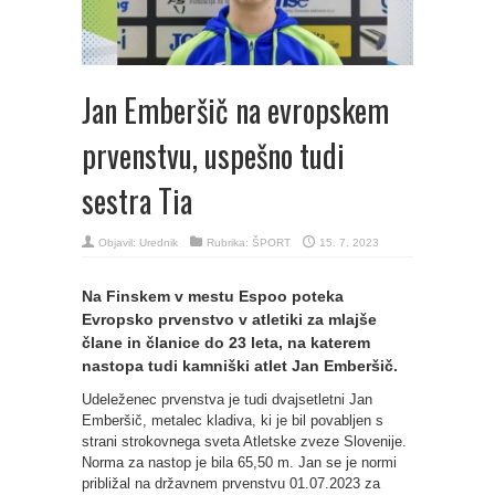
Jan Emberšič na evropskem
prvenstvu, uspešno tudi
sestra Tia
Objavil:
Urednik
Rubrika:
ŠPORT
15. 7. 2023
Na Finskem v mestu Espoo poteka
Evropsko prvenstvo v atletiki za mlajše
člane in članice do 23 leta, na katerem
nastopa tudi kamniški atlet Jan Emberšič.
Udeleženec prvenstva je tudi dvajsetletni Jan
Emberšič, metalec kladiva, ki je bil povabljen s
strani strokovnega sveta Atletske zveze Slovenije.
Norma za nastop je bila 65,50 m. Jan se je normi
približal na državnem prvenstvu 01.07.2023 za