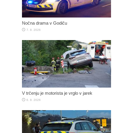
Nočna drama v Godiču
7. 8. 2026
V trčenju je motorista je vrglo v jarek
6. 8. 2026