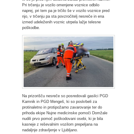
Pri trčenju je vozilo omenjene voznice odbilo
naprej, pri tem pa je trčilo še v vozilo voznice pred
njo, v trčenju pa sta povzročitelj nesreče in ena
izmed udeleženih voznic utrpela lažje telesne
poškodbe.
Na prizorišču nesreče so posredovali gasilci PGD
Kamnik in PGD Mengeš, ki so poskrbeli za
protinaletno in protipožarno zavarovanje ter do
prihoda ekipe Nujne medicinske pomoči Domžale
nudili prvo pomoč poškodovani osebi, ki je bila
kasneje z reševalnim vozilom prepeljana na
nadaljnje zdravljenje v Ljubljano.