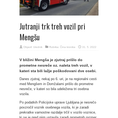
Jutranji trk treh vozil pri
Mengšu
Objavil:
Urednik
Rubrika:
Črna kronika
31. 5. 2022
V bližini Mengša je zjutraj prišlo do
prometne nesreče oz. naleta treh vozil, v
kateri sta bili lažje poškodovani dve osebi.
Danes zjutraj, nekaj po 6. uri, je na regionalni cesti
med Mengšem in Domžalami prišlo do prometne
nesreče, v kateri so bila udeležena tri osebna
vozila.
Po podatkih Policijske uprave Ljubljana je nesrečo
povzročil voznik osebnega vozila, ki je zaradi
prekratke varnostne razdalje trčil v vozilo voznice,
ki se je pred njim ustavila zaradi prometnih razmer.