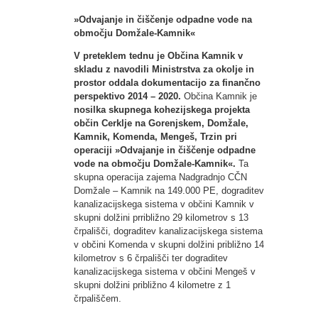
»Odvajanje in čiščenje odpadne vode na
območju Domžale-Kamnik«
V preteklem tednu je Občina Kamnik v
skladu z navodili Ministrstva za okolje in
prostor oddala dokumentacijo za finančno
perspektivo 2014 – 2020.
Občina Kamnik je
nosilka skupnega kohezijskega projekta
občin Cerklje na Gorenjskem, Domžale,
Kamnik, Komenda, Mengeš, Trzin pri
operaciji »Odvajanje in čiščenje odpadne
vode na območju Domžale-Kamnik«.
Ta
skupna operacija zajema Nadgradnjo CČN
Domžale – Kamnik na 149.000 PE, dograditev
kanalizacijskega sistema v občini Kamnik v
skupni dolžini prribližno 29 kilometrov s 13
črpališči, dograditev kanalizacijskega sistema
v občini Komenda v skupni dolžini približno 14
kilometrov s 6 črpališči ter dograditev
kanalizacijskega sistema v občini Mengeš v
skupni dolžini približno 4 kilometre z 1
črpališčem.