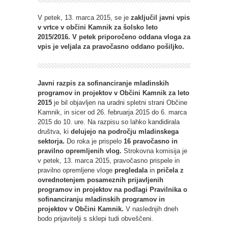
V petek, 13. marca 2015, se je
zaključil javni vpis
v vrtce v občini Kamnik za šolsko leto
2015/2016. V petek priporočeno oddana vloga za
vpis je veljala za pravočasno oddano pošiljko.
Javni razpis za sofinanciranje mladinskih
programov in projektov v Občini Kamnik za leto
2015
je bil objavljen na uradni spletni strani Občine
Kamnik, in sicer od 26. februarja 2015 do 6. marca
2015 do 10. ure. Na razpisu so lahko kandidirala
društva, ki
delujejo na področju mladinskega
sektorja.
Do roka je prispelo
16 pravočasno in
pravilno opremljenih vlog.
Strokovna komisija je
v petek, 13. marca 2015, pravočasno prispele in
pravilno opremljene vloge
pregledala
in
pričela z
ovrednotenjem posameznih prijavljenih
programov in projektov na podlagi Pravilnika o
sofinanciranju mladinskih programov in
projektov v Občini Kamnik.
V naslednjih dneh
bodo prijavitelji s sklepi tudi obveščeni.