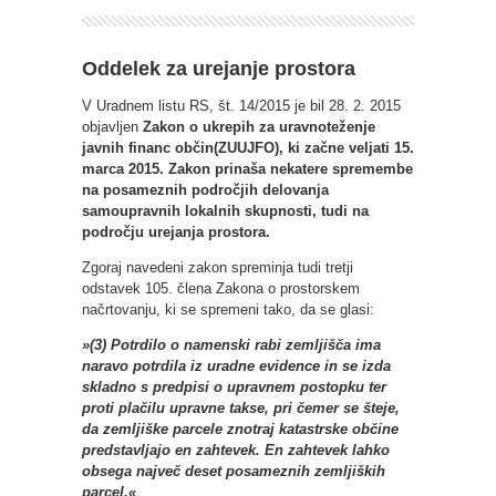
Oddelek za urejanje prostora
V Uradnem listu RS, št. 14/2015 je bil 28. 2. 2015
objavljen
Zakon o ukrepih za uravnoteženje
javnih financ občin(ZUUJFO), ki začne veljati 15.
marca 2015. Zakon prinaša nekatere spremembe
na posameznih področjih delovanja
samoupravnih lokalnih skupnosti, tudi na
področju urejanja prostora.
Zgoraj navedeni zakon spreminja tudi tretji
odstavek 105. člena Zakona o prostorskem
načrtovanju, ki se spremeni tako, da se glasi:
»(3) Potrdilo o namenski rabi zemljišča ima
naravo potrdila iz uradne evidence in se izda
skladno s predpisi o upravnem postopku ter
proti plačilu upravne takse, pri čemer se šteje,
da zemljiške parcele znotraj katastrske občine
predstavljajo en zahtevek. En zahtevek lahko
obsega največ deset posameznih zemljiških
parcel.«