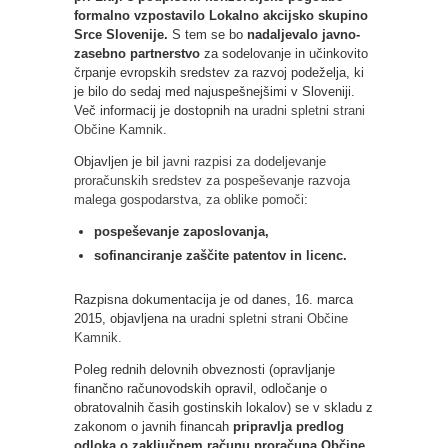
formalno vzpostavilo Lokalno akcijsko skupino
Srce Slovenije.
S tem se bo
nadaljevalo javno-
zasebno partnerstvo
za sodelovanje in učinkovito
črpanje evropskih sredstev za razvoj podeželja, ki
je bilo do sedaj med najuspešnejšimi v Sloveniji.
Več informacij je dostopnih na
uradni spletni strani
Občine Kamnik
.
Objavljen je bil
javni razpisi za dodeljevanje
proračunskih sredstev za pospeševanje razvoja
malega gospodarstva, za oblike pomoči
:
pospeševanje zaposlovanja,
sofinanciranje zaščite patentov in licenc.
Razpisna dokumentacija je od danes, 16. marca
2015, objavljena na
uradni spletni strani Občine
Kamnik.
Poleg rednih delovnih obveznosti (opravljanje
finančno računovodskih opravil, odločanje o
obratovalnih časih gostinskih lokalov) se v skladu z
zakonom o javnih financah
pripravlja predlog
odloka o zaključnem računu proračuna Občine