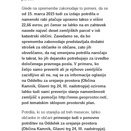
Glede na spremembe zakonodaje to pomeni, da se
od 15. marca 2015 tudi za izdajo potrdila o
namenski rabi plačuje upravno takso v višini
22,66 evrov, pri čemer se lahko na en zahtevek
navede največ deset zemljiških parcel v isti
katastrski občini. Zavedamo se, da bo
sprememba zakonodaje predstavljala dodatni
strošek za občanke in občane, zato jih
obveščamo, da naj omenjena potrdila naročajo
le takrat, ko jih dejansko potrebujejo za izvedbo
določenega pravnega posla. V primeru, ko
želijo samo preveriti ali je njihovo zemljišče
zazidljivo ali ne, naj se za informacije oglasijo
na Oddelku za urejanje prostora (Občina
Kamnik, Glavni trg 24, III. nadstropje) oziroma
lahko tudi sami preverijo stanje namembnosti
zemljišč s pomočjo
http://www.geoprostor.net/
,
pod tematskim sklopom prostorski plan.
Potrdila, ki so starejša od treh mesecev, lahko
občanke in občani
prinesejo tudi v ponovno
potrditev na Oddelek za urejanje prostora
(Občina Kamnik, Glavni trg 24, III. nadstropje).