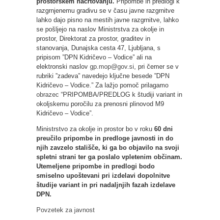
prostorskem načrtovanju.
Pripombe in predlogi k
razgrnjenemu gradivu se v času javne razgrnitve
lahko dajo pisno na mestih javne razgrnitve, lahko
se pošljejo na naslov Ministrstva za okolje in
prostor, Direktorat za prostor, graditev in
stanovanja, Dunajska cesta 47, Ljubljana, s
pripisom ”DPN Kidričevo – Vodice” ali na
elektronski naslov
gp.mop@gov.si
, pri čemer se v
rubriki ”zadeva” navedejo ključne besede ”DPN
Kidričevo – Vodice.” Za lažjo pomoč prilagamo
obrazec
“PRIPOMBA/PREDLOG k študiji variant in
okoljskemu poročilu za prenosni plinovod M9
Kidričevo – Vodice”.
Ministrstvo za okolje in prostor bo v roku
60 dni
preučilo pripombe in predloge javnosti in do
njih zavzelo stališče, ki ga bo objavilo na svoji
spletni strani ter ga poslalo vpletenim občinam.
Utemeljene pripombe in predlogi bodo
smiselno upoštevani pri izdelavi dopolnitve
študije variant in pri nadaljnjih fazah izdelave
DPN.
Povzetek za javnost