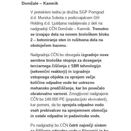
Domžale – Kamnik
V preteklem tednu je družba SGP Pomgrad
d.d. Murska Sobota s podizvajalcem GH
Holding d.d. Ljubljana nadaljevala z deli na
nadgradnji CČN Domžale – Kamnik.
Trenutno
se izvajajo dela na novem biološkem bloku
2 – betoniranje sten in rušitvena dela na
obstoječem bazenu.
Nadgradnja CČN bo obsegala
izgradnjo nove
aerobne biološke stopnje za doseganje
terciarnega čiščenja z SBR tehnologijo
(sekvenčni reaktorji) in izgradnjo
vstopnega objekta za sprejem večje
količine odpadne vode ter ustrezno
mehansko predčiščenje, kar bo povečalo
obratovalno varnost.
Zmogljivost nadgrajene
CČN bo 149.000 PE (populacijski ekvivalent),
kar pomeni, da bo
sprejela odpadno vodo
vseh prebivalcev na sprejemnem območju
in ostale odpadne in padavinske vode.
Po nadgradnji bo CČN
četrti največji sistem
za čiščenje odpadne vode v Sloveniji in bo