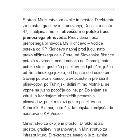
S strani Ministrstva za okolje in prostor, Direktorata
za prostor, graditev in stanovanja, Dunajska cesta
47, Ljubljana smo bili
obveščeni o poteku trase
prenosnega plinovoda.
Predvidena trasa
prenosnega plinovoda M9 Kidričevo – Vodice
poteka od KP Kidričevo naprej proti jugu, nato
preko nižinskega dela Črete, od Slovenske Bistrice
poteka v avtocestnem koridorju do Dramelj, nato
poteka skozi gostejšo poselitev pri Ljubečni, južno
od Šmartinskega jezera, od Lopate do Ločice pri
Savinji poteka v koridorju avtoceste in prenosnih
plinovodov, po Tuhinjski dolini mimo Motnika, se
vzpne na južno pobočje doline, pri Dolenjem se
združi s koridorjem obstoječih prenosnih
plinovodov, poteka skozi gosto poselitev ob
Kamniški Bistrici, nato čez kmetijska zemljišča do
načrtovane KP Vodice.
Ministrstvo za okolje in prostor, Direktorat za
prostor, graditev in stanovanja in Ministrstvo za
infrastrukturo, Direktorat za energijo je z javnim