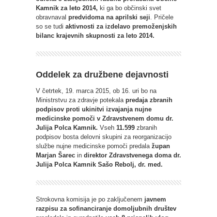
Kamnik za leto 2014,
ki ga bo občinski svet
obravnaval
predvidoma na aprilski seji
. Pričele
so se tudi
aktivnosti za izdelavo premoženjskih
bilanc krajevnih skupnosti za leto 2014.
Oddelek za družbene dejavnosti
V četrtek, 19. marca 2015, ob 16. uri bo na
Ministrstvu za zdravje potekala
predaja zbranih
podpisov proti ukinitvi izvajanja nujne
medicinske pomoči v Zdravstvenem domu dr.
Julija Polca Kamnik.
Vseh
11.599
zbranih
podpisov bosta delovni skupini za reorganizacijo
službe nujne medicinske pomoči predala
župan
Marjan Šarec
in
direktor Zdravstvenega doma dr.
Julija Polca Kamnik Sašo Rebolj, dr. med.
Strokovna komisija je po zaključenem
javnem
razpisu za sofinanciranje domoljubnih društev