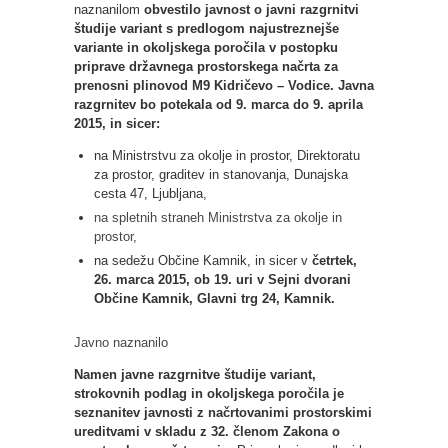
naznanilom
obvestilo javnost o javni razgrnitvi
študije variant s predlogom najustreznejše
variante in okoljskega poročila v postopku
priprave državnega prostorskega načrta za
prenosni plinovod M9 Kidričevo – Vodice.
Javna
razgrnitev bo potekala od 9. marca do 9. aprila
2015, in sicer:
na Ministrstvu za okolje in prostor, Direktoratu
za prostor, graditev in stanovanja, Dunajska
cesta 47, Ljubljana,
na spletnih straneh Ministrstva za okolje in
prostor
,
na sedežu Občine Kamnik, in sicer v
četrtek,
26. marca 2015, ob 19. uri v Sejni dvorani
Občine Kamnik, Glavni trg 24, Kamnik.
Javno naznanilo
Namen javne razgrnitve študije variant,
strokovnih podlag in okoljskega poročila je
seznanitev javnosti z načrtovanimi prostorskimi
ureditvami v skladu z 32. členom Zakona o