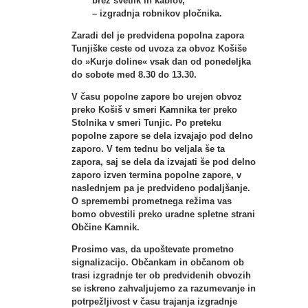
brez svetilk in kablov,
– izgradnja robnikov pločnika.
Zaradi del je predvidena popolna zapora
Tunjiške ceste od uvoza za obvoz Košiše
do »Kurje doline« vsak dan od ponedeljka
do sobote med 8.30 do 13.30.
V času popolne zapore bo urejen obvoz
preko Košiš v smeri Kamnika ter preko
Stolnika v smeri Tunjic. Po preteku
popolne zapore se dela izvajajo pod delno
zaporo. V tem tednu bo veljala še ta
zapora, saj se dela da izvajati še pod delno
zaporo izven termina popolne zapore, v
naslednjem pa je predvideno podaljšanje.
O spremembi prometnega režima vas
bomo obvestili preko uradne spletne strani
Občine Kamnik.
Prosimo vas, da upoštevate prometno
signalizacijo. Občankam in občanom ob
trasi izgradnje ter ob predvidenih obvozih
se iskreno zahvaljujemo za razumevanje in
potrpežljivost v času trajanja izgradnje