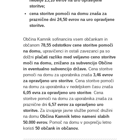
nedelje 23,10 evrov na uro opravljene
storitve;
cena storitve pomoči na domu znaša za
praznične dni 24,50 evrov na uro opravljene
storitve.
Občina Kamnik sofinancira vsem občankam in
občanom
78,55 odstotkov cene storitve pomoči
na domu,
upravičenci in ostali zavezanci pa so
dolžni
plačati razliko med veljavno ceno storitve
moči na domu, znižano za subvencijo Občine
in eventualno subvencijo države.
Cena storitve
pomoči na domu za uporabnika znaša
3,46 evrov
za opravljeno uro storitve
. Cena storitve pomoči
na domu za uporabnika v nedeljskem času znaša
6,05 evra za opravljeno uro storitve
. Cena
storitve pomoči na domu za uporabnika znaša za
praznične dni
6,57 evrov za opravljeno uro
storitve.
Za izvajanje javne službe pomoč družini
na domu
Občina Kamnik letno nameni slabih
50.000 evrov.
Pomoč na domu v povprečju letno
koristi
50 občank in občanov.