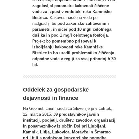
zagotavljal parametre kakovosti čiščene
vode za izpust v vodotok, reko Kamniško
Bistrico.
Kakovost čiščene vode po
nadgradnji bo
pod zakonsko zahtevanimi
parametri, in sicer pod 10 mg/l celotnega
dušika in pod 1 mg/l celotnega fosforja.
Projekt bo
pomembno prispeval k
izboljšanju kakovosti reke Kamniške
Bistrice in bo uredil problematiko čiščenja
odpadne vode v regiji za vsaj prihodnjih 30
let.
Oddelek za gospodarske
dejavnosti in finance
Na Geometričnem središču Slovenije je v četrtek,
12. marca 2015,
39 predstavnikov javnih
institucij, podjetij, društev, zavodov, organizacij
in posameznikov iz občin Dol pri Ljubljani,
Kamnik, Litija, Lukovica, Moravče in Šmartno
pri Litiji s podpisom konzorcijske pogodbe