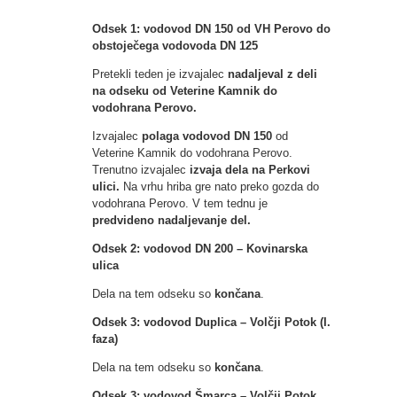
Odsek 1: vodovod DN 150 od VH Perovo do
obstoječega vodovoda DN 125
Pretekli teden je izvajalec
nadaljeval z deli
na odseku od Veterine Kamnik do
vodohrana Perovo.
Izvajalec
polaga vodovod DN 150
od
Veterine Kamnik do vodohrana Perovo.
Trenutno izvajalec
izvaja dela na Perkovi
ulici.
Na vrhu hriba gre nato preko gozda do
vodohrana Perovo. V tem tednu je
predvideno nadaljevanje del.
Odsek 2: vodovod DN 200 – Kovinarska
ulica
Dela na tem odseku so
končana
.
Odsek 3: vodovod Duplica – Volčji Potok (I.
faza)
Dela na tem odseku so
končana
.
Odsek 3: vodovod Šmarca – Volčji Potok