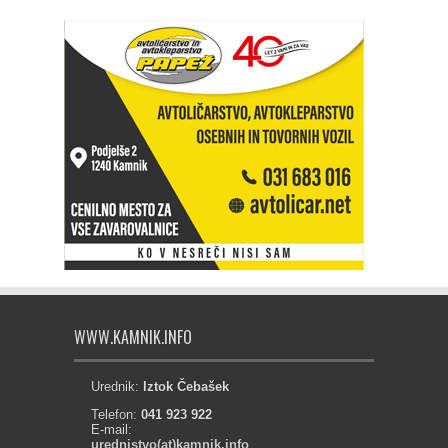
WWW.KAMNIK.INFO
Urednik:
Iztok Čebašek
Telefon:
041 923 922
E-mail:
urednistvo(at)kamnik.info