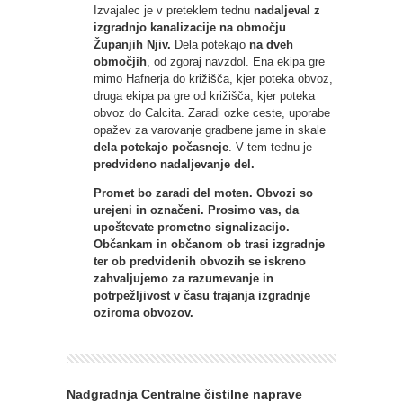
Izvajalec je v preteklem tednu
nadaljeval z
izgradnjo kanalizacije na območju
Županjih Njiv.
Dela potekajo
na dveh
območjih
, od zgoraj navzdol. Ena ekipa gre
mimo Hafnerja do križišča, kjer poteka obvoz,
druga ekipa pa gre od križišča, kjer poteka
obvoz do Calcita. Zaradi ozke ceste, uporabe
opažev za varovanje gradbene jame in skale
dela potekajo počasneje
. V tem tednu je
predvideno nadaljevanje del.
Promet bo zaradi del moten. Obvozi so
urejeni in označeni. Prosimo vas, da
upoštevate prometno signalizacijo.
Občankam in občanom ob trasi izgradnje
ter ob predvidenih obvozih se iskreno
zahvaljujemo za razumevanje in
potrpežljivost v času trajanja izgradnje
oziroma obvozov.
Nadgradnja Centralne čistilne naprave