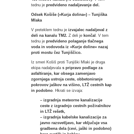
tednu je
predvideno nadaljevanje del.
Odsek Košiše (»Kurja dolina«) – Tunjiška
Mlaka
V preteklem tednu je
izvajalec nadaljeval z
deli na kanalu TM2.
Z deli je
končal
. V tem
tednu je
predvideno polaganje tlačnega
voda in vodovoda iz »Kurje doline« nazaj
proti mostu čez Tunjiščico.
Iz smeri Košiš proti Tunjiški Mlaki je druga
ekipa nadaljevala
s pripravo podlage za
asfaltiranje, kar obsega zamenjavo
zgornjega ustroja ceste, obbetoniranje
pokrovov jaškov na višino, LTŽ cestnih kap
in podobno
. Hkrati se izvaja:
– izgradnja meteorne kanalizacije
ceste z izgradnjo cestnih požiralnikov
in LTŽ rešetk,
– izgradnja kabelske kanalizacije za
javno razsvetljavo, kar vključuje vsa
gradbena dela (cevi, jaški in podobno)