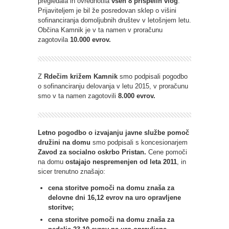
pregledala in ovrednotila
vseh 8 prispelih vlog
.
Prijaviteljem je bil že posredovan sklep o višini
sofinanciranja domoljubnih društev v letošnjem letu.
Občina Kamnik je v ta namen v proračunu
zagotovila
10.000 evrov.
Z
Rdečim križem Kamnik
smo podpisali pogodbo
o sofinanciranju delovanja v letu 2015, v proračunu
smo v ta namen zagotovili
8.000 evrov.
Letno pogodbo o izvajanju javne službe pomoč
družini na domu
smo podpisali s koncesionarjem
Zavod za socialno oskrbo Pristan.
Cene pomoči
na domu
ostajajo nespremenjen od leta 2011
, in
sicer trenutno znašajo:
cena storitve pomoči na domu znaša za
delovne dni 16,12 evrov na uro opravljene
storitve;
cena storitve pomoči na domu znaša za