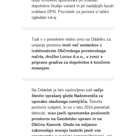
bodo smiselno upoštevani pri izdelavi
dopolnitve študije variant in pri nadaljnjih fazah
izdelave DPN. Povzetek za javnost si lahko
ogledate
tukaj
.
Tudi v v preteklem tednu smo na Oddelku za
urejanje prostora i
meli več sestankov z
izdelovalcem Občinskega prostorskega
načrta, družbo Locus d.o.o., v zvezi s
pripravo gradiva za dopolnitve k končnim
mnenjem.
Na Oddelek je bilo naslovljeno tudi
večje
število vprašanj glede Nadomestila za
uporabo stavbnega zemljišča.
Številni
poslovni subjekti, ki so v letu 2014 prenehali
delovati,
niso javili spremembe poslovnih
prostorov na Geodetsko upravo in na
Občino Kamnik. Glede na veljavno
zakonodajo morajo lastniki javiti vse