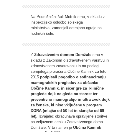
Na Podružnični šoli Motnik smo, v skladu z
inšpekcijsko odločbo šolskega
ministrstva, zamenjali dotrajano ograjo na
hodnikih šole.
Z
Zdravstvenim domom Domžale
smo v
skladu z Zakonom o zdravstvenem varstvu in
zdravstvenem zavarovanju in na podlagi
sprejetega proračuna Občine Kamnik za leto
2015
podpisali pogodbo o sofinanciranju
mamografskih pregledov za občanke
Občine Kamnik, in sicer gre za klinične
preglede dojk ne glede na starost ter
preventivno mamografijo in ultra zvok dojk
za ženske, ki niso vključene v program
DORA (mlajše od 50 let in starejše od 69
let).
Izvajalec obračunava opravljene storitve
po veljavnem ceniku Zdravstvenega doma
Domžale. V ta namen je
Občina Kamnik