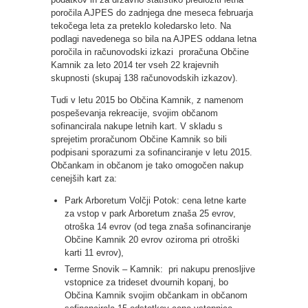
poročila AJPES do zadnjega dne meseca februarja
tekočega leta za preteklo koledarsko leto. Na
podlagi navedenega so bila na AJPES oddana letna
poročila in računovodski izkazi proračuna Občine
Kamnik za leto 2014 ter vseh 22 krajevnih
skupnosti (skupaj 138 računovodskih izkazov).
Tudi v letu 2015 bo Občina Kamnik, z namenom
pospeševanja rekreacije, svojim občanom
sofinancirala nakupe letnih kart. V skladu s
sprejetim proračunom Občine Kamnik so bili
podpisani sporazumi za sofinanciranje v letu 2015.
Občankam in občanom je tako omogočen nakup
cenejših kart za:
Park Arboretum Volčji Potok: cena letne karte
za vstop v park Arboretum znaša 25 evrov,
otroška 14 evrov (od tega znaša sofinanciranje
Občine Kamnik 20 evrov oziroma pri otroški
karti 11 evrov),
Terme Snovik – Kamnik: pri nakupu prenosljive
vstopnice za trideset dvournih kopanj, bo
Občina Kamnik svojim občankam in občanom