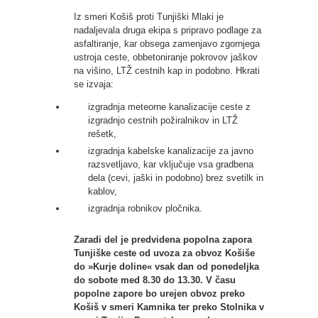
Iz smeri Košiš proti Tunjiški Mlaki je
nadaljevala druga ekipa s pripravo podlage za
asfaltiranje, kar obsega zamenjavo zgornjega
ustroja ceste, obbetoniranje pokrovov jaškov
na višino, LTŽ cestnih kap in podobno. Hkrati
se izvaja:
izgradnja meteorne kanalizacije ceste z
izgradnjo cestnih požiralnikov in LTŽ
rešetk,
izgradnja kabelske kanalizacije za javno
razsvetljavo, kar vključuje vsa gradbena
dela (cevi, jaški in podobno) brez svetilk in
kablov,
izgradnja robnikov pločnika.
Zaradi del je predvidena popolna zapora
Tunjiške ceste od uvoza za obvoz Košiše
do »Kurje doline« vsak dan od ponedeljka
do sobote med 8.30 do 13.30. V času
popolne zapore bo urejen obvoz preko
Košiš v smeri Kamnika ter preko Stolnika v