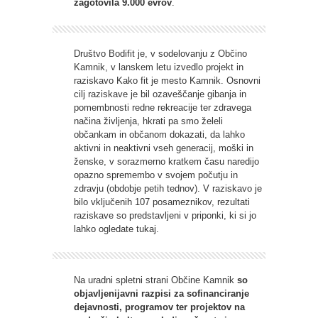
zagotovila 9.000 evrov
.
Društvo Bodifit je, v sodelovanju z Občino
Kamnik, v lanskem letu izvedlo projekt in
raziskavo Kako fit je mesto Kamnik. Osnovni
cilj raziskave je bil ozaveščanje gibanja in
pomembnosti redne rekreacije ter zdravega
načina življenja, hkrati pa smo želeli
občankam in občanom dokazati, da lahko
aktivni in neaktivni vseh generacij, moški in
ženske, v sorazmerno kratkem času naredijo
opazno spremembo v svojem počutju in
zdravju (obdobje petih tednov). V raziskavo je
bilo vključenih 107 posameznikov, rezultati
raziskave so predstavljeni v priponki, ki si jo
lahko ogledate tukaj.
Na uradni spletni strani Občine Kamnik
so
objavljenijavni razpisi za sofinanciranje
dejavnosti, programov ter projektov na