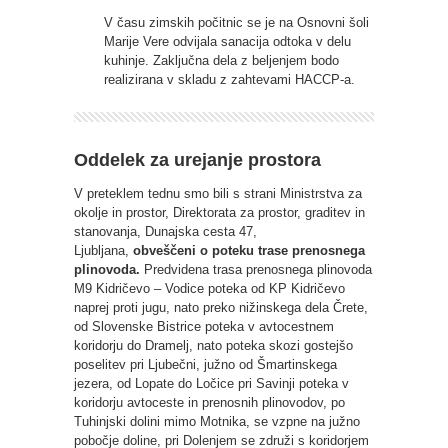
V času zimskih počitnic se je na Osnovni šoli
Marije Vere odvijala sanacija odtoka v delu
kuhinje. Zaključna dela z beljenjem bodo
realizirana v skladu z zahtevami HACCP-a.
Oddelek za urejanje prostora
V preteklem tednu smo bili s strani Ministrstva za
okolje in prostor, Direktorata za prostor, graditev in
stanovanja, Dunajska cesta 47,
Ljubljana,
obveščeni o poteku trase prenosnega
plinovoda.
Predvidena trasa prenosnega plinovoda
M9 Kidričevo – Vodice poteka od KP Kidričevo
naprej proti jugu, nato preko nižinskega dela Črete,
od Slovenske Bistrice poteka v avtocestnem
koridorju do Dramelj, nato poteka skozi gostejšo
poselitev pri Ljubečni, južno od Šmartinskega
jezera, od Lopate do Ločice pri Savinji poteka v
koridorju avtoceste in prenosnih plinovodov, po
Tuhinjski dolini mimo Motnika, se vzpne na južno
pobočje doline, pri Dolenjem se združi s koridorjem