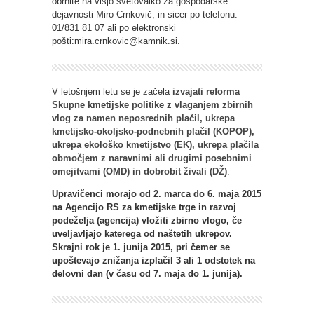
obrnite na višjo svetovalko za gospodarske
dejavnosti Miro Crnkovič, in sicer po telefonu:
01/831 81 07 ali po elektronski
pošti:mira.crnkovic@kamnik.si.
V letošnjem letu se je začela
izvajati reforma
Skupne kmetijske politike z vlaganjem zbirnih
vlog za namen neposrednih plačil, ukrepa
kmetijsko-okoljsko-podnebnih plačil (KOPOP),
ukrepa ekološko kmetijstvo (EK), ukrepa plačila
območjem z naravnimi ali drugimi posebnimi
omejitvami (OMD) in dobrobit živali (DŽ)
.
Upravičenci morajo od 2. marca do 6. maja 2015
na Agencijo RS za kmetijske trge in razvoj
podeželja (agencija) vložiti zbirno vlogo, če
uveljavljajo katerega od naštetih ukrepov.
Skrajni rok je 1. junija 2015, pri čemer se
upoštevajo znižanja izplačil 3 ali 1 odstotek na
delovni dan (v času od 7. maja do 1. junija).