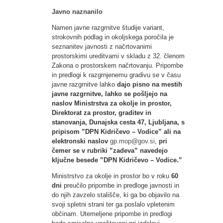
Javno naznanilo
Namen javne razgrnitve študije variant,
strokovnih podlag in okoljskega poročila je
seznanitev javnosti z načrtovanimi
prostorskimi ureditvami v skladu z 32. členom
Zakona o prostorskem načrtovanju. Pripombe
in predlogi k razgrnjenemu gradivu se v času
javne razgrnitve lahko
dajo pisno na mestih
javne razgrnitve, lahko se pošljejo na
naslov Ministrstva za okolje in prostor,
Direktorat za prostor, graditev in
stanovanja, Dunajska cesta 47, Ljubljana, s
pripisom ”DPN Kidričevo – Vodice” ali na
elektronski naslov
gp.mop@gov.si
,
pri
čemer se v rubriki ”zadeva” navedejo
ključne besede ”DPN Kidričevo – Vodice.”
Ministrstvo za okolje in prostor bo v roku
60
dni
preučilo pripombe in predloge javnosti in
do njih zavzelo stališče, ki ga bo objavilo na
svoji spletni strani ter ga poslalo vpletenim
občinam. Utemeljene pripombe in predlogi