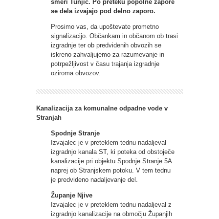
smeri Tunjic. Po preteku popolne zapore
se dela izvajajo pod delno zaporo.
Prosimo vas, da upoštevate prometno
signalizacijo. Občankam in občanom ob trasi
izgradnje ter ob predvidenih obvozih se
iskreno zahvaljujemo za razumevanje in
potrpežljivost v času trajanja izgradnje
oziroma obvozov.
Kanalizacija za komunalne odpadne vode v
Stranjah
Spodnje Stranje
Izvajalec je v preteklem tednu nadaljeval
izgradnjo kanala ST, ki poteka od obstoječe
kanalizacije pri objektu Spodnje Stranje 5A
naprej ob Stranjskem potoku. V tem tednu
je predvideno nadaljevanje del.
Županje Njive
Izvajalec je v preteklem tednu nadaljeval z
izgradnjo kanalizacije na območju Županjih