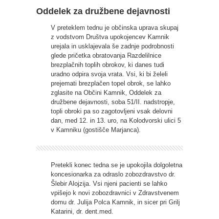
Oddelek za družbene dejavnosti
V preteklem tednu je občinska uprava skupaj
z vodstvom Društva upokojencev Kamnik
urejala in usklajevala še zadnje podrobnosti
glede pričetka obratovanja Razdelilnice
brezplačnih toplih obrokov, ki danes tudi
uradno odpira svoja vrata. Vsi, ki bi želeli
prejemati brezplačen topel obrok, se lahko
zglasite na Občini Kamnik, Oddelek za
družbene dejavnosti, soba 51/II. nadstropje,
topli obroki pa so zagotovljeni vsak delovni
dan, med 12. in 13. uro, na Kolodvorski ulici 5
v Kamniku (gostišče Marjanca).
Pretekli konec tedna se je upokojila dolgoletna
koncesionarka za odraslo zobozdravstvo dr.
Šlebir Alojzija. Vsi njeni pacienti se lahko
vpišejo k novi zobozdravnici v Zdravstvenem
domu dr. Julija Polca Kamnik, in sicer pri Grilj
Katarini, dr. dent.med.