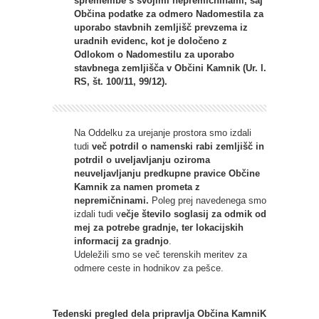
spremembe s svojimi nepremičninami, saj
Občina podatke za odmero Nadomestila za
uporabo stavbnih zemljišč prevzema iz
uradnih evidenc, kot je določeno z
Odlokom o Nadomestilu za uporabo
stavbnega zemljišča v Občini Kamnik (Ur. l.
RS, št. 100/11, 99/12).
Na Oddelku za urejanje prostora smo izdali
tudi
več potrdil o namenski rabi zemljišč in
potrdil o uveljavljanju oziroma
neuveljavljanju predkupne pravice Občine
Kamnik za namen prometa z
nepremičninami.
Poleg prej navedenega smo
izdali tudi v
ečje število soglasij za odmik od
mej za potrebe gradnje, ter lokacijskih
informacij za gradnjo
.
Udeležili smo se več terenskih meritev za
odmere ceste in hodnikov za pešce.
Tedenski pregled dela pripravlja Občina KamniK