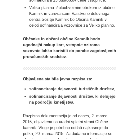
sofinancirala 15 odstotkov cene vstopnice,
Velika planina: šoloobveznim otrokom iz občine
Kamnik in varovancem Varstveno delovnega
centra Sožitje Kamnik bo Občina Kamnik v
celoti sofinancirala vozovnice za Veliko planino.
Občanke in občani občine Kamnik bodo
ugodnejši nakup kart, vstopnic oziroma
vozovnic lahko koristili do porabe zagotovljenih
proračunskih sredstev.
Objavljena sta bile javna razpisa za:
sofinanciranje dejavnosti turističnih društev
,
sofinanciranje dejavnosti društev, ki delujejo
na področju kmetijstva.
Razpisna dokumentacija je od danes, 2. marca
2015, objavljena na uradni spletni strani Občine
kamnik. Vloge je potrebno oddati najkasneje do
petka, 20. marca 2015. Za dodatne informacije se