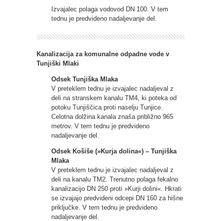
Izvajalec polaga vodovod DN 100. V tem
tednu je predvideno nadaljevanje del.
Kanalizacija za komunalne odpadne vode v
Tunjiški Mlaki
Odsek Tunjiška Mlaka
V preteklem tednu je izvajalec nadaljeval z
deli na stranskem kanalu TM4, ki poteka od
potoku Tunjiščica proti naselju Tunjice.
Celotna dolžina kanala znaša približno 965
metrov. V tem tednu je predvideno
nadaljevanje del.
Odsek Košiše (»Kurja dolina«) – Tunjiška
Mlaka
V preteklem tednu je izvajalec nadaljeval z
deli na kanalu TM2. Trenutno polaga fekalno
kanalizacijo DN 250 proti »Kurji dolini«. Hkrati
se izvajajo predvideni odcepi DN 160 za hišne
priključke. V tem tednu je predvideno
nadaljevanje del.