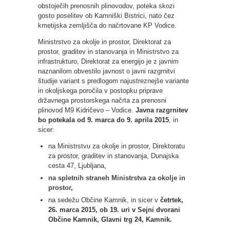
obstoječih prenosnih plinovodov, poteka skozi
gosto poselitev ob Kamniški Bistrici, nato čez
kmetijska zemljišča do načrtovane KP Vodice.
Ministrstvo za okolje in prostor, Direktorat za
prostor, graditev in stanovanja in Ministrstvo za
infrastrukturo, Direktorat za energijo je z javnim
naznanilom obvestilo javnost o javni razgrnitvi
študije variant s predlogom najustreznejše variante
in okoljskega poročila v postopku priprave
državnega prostorskega načrta za prenosni
plinovod M9 Kidričevo – Vodice.
Javna razgrnitev
bo potekala od 9. marca do 9. aprila 2015
, in
sicer:
na Ministrstvu za okolje in prostor, Direktoratu
za prostor, graditev in stanovanja, Dunajska
cesta 47, Ljubljana,
na spletnih straneh Ministrstva za okolje in
prostor
,
na sedežu Občine Kamnik, in sicer v
četrtek,
26. marca 2015, ob 19. uri v Sejni dvorani
Občine Kamnik, Glavni trg 24, Kamnik.