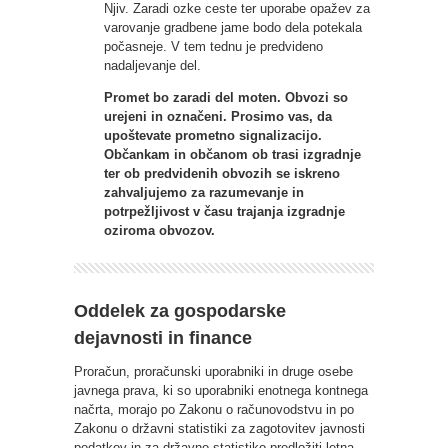
Njiv. Zaradi ozke ceste ter uporabe opažev za
varovanje gradbene jame bodo dela potekala
počasneje. V tem tednu je predvideno
nadaljevanje del.
Promet bo zaradi del moten. Obvozi so
urejeni in označeni. Prosimo vas, da
upoštevate prometno signalizacijo.
Občankam in občanom ob trasi izgradnje
ter ob predvidenih obvozih se iskreno
zahvaljujemo za razumevanje in
potrpežljivost v času trajanja izgradnje
oziroma obvozov.
Oddelek za gospodarske
dejavnosti in finance
Proračun, proračunski uporabniki in druge osebe
javnega prava, ki so uporabniki enotnega kontnega
načrta, morajo po Zakonu o računovodstvu in po
Zakonu o državni statistiki za zagotovitev javnosti
podatkov in za državno statistiko predložiti letna