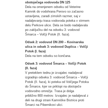
obstoječega vodovoda DN 125
Dela na omenjenem odseku od Veterine
Kamnik do vodohrana Perovo so začasno
ustavljena, zaradi zimskih razmer, saj v
nadaljevanju trasa vodovoda poteka v strmem
delu Perkove ulice. Dela se bodo nadaljevala
po zaključku del na odseku 3: vodovod
Šmarca – Volčji Potok (II. faza).
Odsek 2: vodovod DN 200 – Kovinarska
ulica in odsek 3: vodovod Duplica – Volčji
Potok (I. faza)
Dela na tem odseku so končana.
Odsek 3: vodovod Šmarca – Volčji Potok
(II. faza)
V preteklem tednu je izvajalec nadaljeval
izgradnjo odseka 3: vodovod Šmarca – Volčji
Potok (II. faza), ki poteka od Volčjega Potoka
do Šmarce, kjer se priklopi na obstoječe
vodovodno omrežje. Trasa je dolga
približno 800 metrov. Izvajalec je nadaljeval z
deli na drugi strani Kamniške Bistrice proti
Šmarci na Pibernikovi ulici.