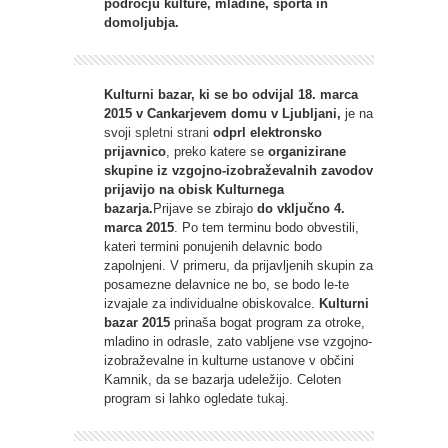
področju kulture, mladine, športa in
domoljubja.
Kulturni bazar, ki se bo odvijal 18. marca
2015 v Cankarjevem domu v Ljubljani,
je na
svoji
spletni strani
odprl elektronsko
prijavnico
, preko katere se
organizirane
skupine iz vzgojno-izobraževalnih zavodov
prijavijo na obisk Kulturnega
bazarja.
Prijave se zbirajo
do vključno 4.
marca 2015
. Po tem terminu bodo obvestili,
kateri termini ponujenih delavnic bodo
zapolnjeni. V primeru, da prijavljenih skupin za
posamezne delavnice ne bo, se bodo le-te
izvajale za individualne obiskovalce.
Kulturni
bazar 2015
prinaša bogat program za otroke,
mladino in odrasle, zato vabljene vse vzgojno-
izobraževalne in kulturne ustanove v občini
Kamnik, da se bazarja udeležijo. Celoten
program si lahko ogledate
tukaj
.