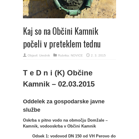
Kaj so na Občini Kamnik
počeli v preteklem tednu
Objavil:
Urednik
Rubrika:
NOVICE
2. 3. 2015
T e D n i (K) Občine
Kamnik – 02.03.2015
Oddelek za gospodarske javne
službe
Oskrba s pitno vodo na območju Domžale –
Kamnik, vodooskrba v Občini Kamnik
Odsek 1: vodovod DN 150 od VH Perovo do