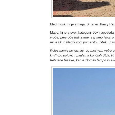
Med moškimi je zmagal Britanec
Harry Pa
Matic, ki je v svoji kategoriji 60+ napoveda
vroče, prevroče tudi zame, saj smo letos o
mi je kljub hladni vodi pomenilo užitek, iz 
Kolesarjenje po ravnini, ob močnem vetru pa
km/h po polovici, padla na končnih 34,9. Prv
trebušne težave, kar je zlomilo tempo in sk