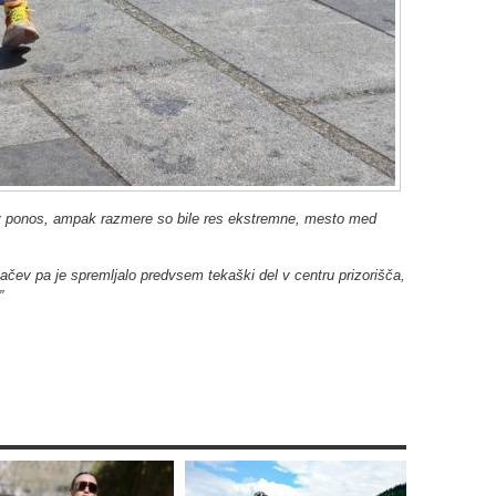
o v ponos, ampak razmere so bile res ekstremne, mesto med
ijačev pa je spremljalo predvsem tekaški del v centru prizorišča,
”