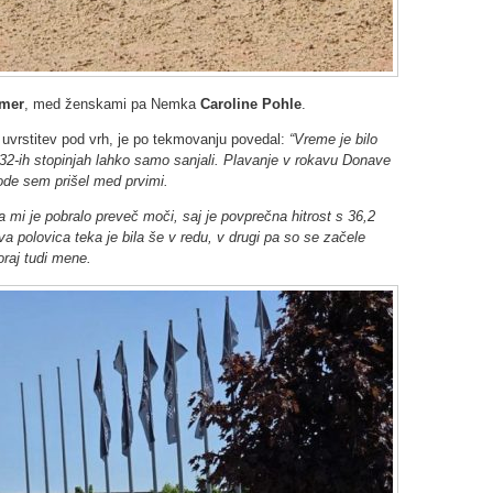
lmer
, med ženskami pa Nemka
Caroline Pohle
.
l uvrstitev pod vrh, je po tekmovanju povedal:
“Vreme je bilo
 32-ih stopinjah lahko samo sanjali. Plavanje v rokavu Donave
vode sem prišel med prvimi.
 mi je pobralo preveč moči, saj je povprečna hitrost s 36,2
a polovica teka je bila še v redu, v drugi pa so se začele
oraj tudi mene.