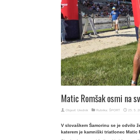
Matic Romšak osmi na s
Objavil:
Urednik
Rubrika:
ŠPORT
25. 5. 
V slovaškem Šamorinu se je odvilo ž
katerem je kamniški triatlonec Matic