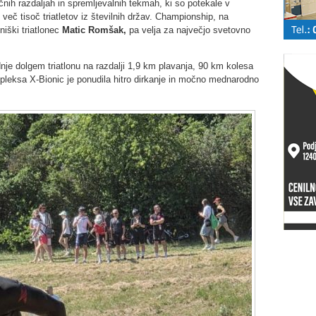
ičnih razdaljah in spremljevalnih tekmah, ki so potekale v
več tisoč triatletov iz številnih držav. Championship, na
niški triatlonec
Matic Romšak,
pa velja za največjo svetovno
je dolgem triatlonu na razdalji 1,9 km plavanja, 90 km kolesa
pleksa X-Bionic je ponudila hitro dirkanje in močno mednarodno