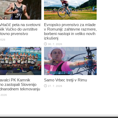
Vrtačič peta na svetovni
Evropsko prvenstvo za mlade
 Nik Vučko do uvrstitve
v Romuniji: zahtevne razmere,
tovno prvenstvo
borbeni nastopi in veliko novih
izkušenj
 2026
30. 7. 2026
plavalci PK Kamnik
Samo Vrbec tretji v Rimu
o zastopali Slovenijo
27. 7. 2026
dnarodnem tekmovanju
. 2026