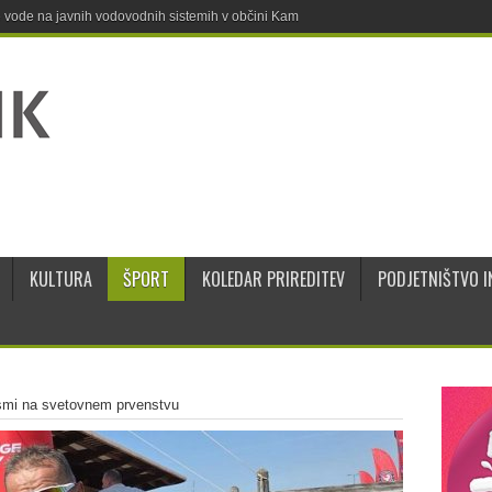
ne vode na javnih vodovodnih sistemih v občini Kamnik
KULTURA
ŠPORT
KOLEDAR PRIREDITEV
PODJETNIŠTVO I
mi na svetovnem prvenstvu