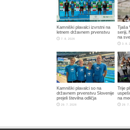
Kamniški plavalci izvrstni na
Tjaša 
letnem državnem prvenstvu
seriji,
na sve
7. 8. 2026
3. 8.
Kamniški plavalci so na
Trije 
državnem prvenstvu Slovenije
uspešn
prejeli številna odličja
na me
29. 7. 2026
29. 7