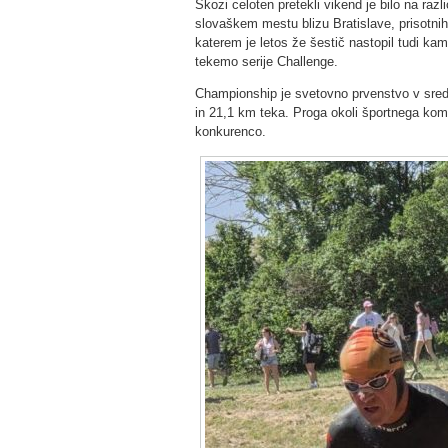
Skozi celoten pretekli vikend je bilo na razl
slovaškem mestu blizu Bratislave, prisotnih 
katerem je letos že šestič nastopil tudi kam
tekemo serije Challenge.
Championship je svetovno prvenstvo v sredn
in 21,1 km teka. Proga okoli športnega kom
konkurenco.