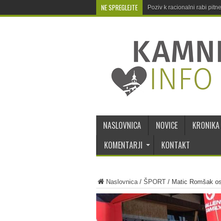
NE SPREGLEJTE
Poziv k racionalni rabi pit
NASLOVNICA
NOVICE
KRONIKA
KOMENTARJI
KONTAKT
Naslovnica
/
ŠPORT
/
Matic Romšak os