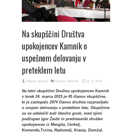
Na skupščini Društva
upokojencev Kamnik o
uspešnem delovanju v
preteklem letu
Objavil:
Urednik
Rubrika:
NOVICE
25. 3. 2015
Na letni skupščini Društva upokojencev Kamnik
v torek 24. marca 2015 je 45 članov skupščine,
ki je zastopalo 2974 članov društva razpravljalo
o svojem delovanju v preteklem letu. Skupščine
so se udeležili tudi številni gosti, med njimi
podžupan Igor Žavbi in predstavniki društev
upokojencev iz Mengša, Cerkelj,
Komende,Trzina, Radomelj, Kranja, Domžal,