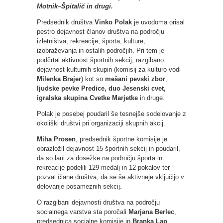
Motnik–Špitalič in drugi.
Predsednik društva
Vinko Polak
je uvodoma orisal
pestro dejavnost članov društva na področju
izletništva, rekreacije, športa, kulture,
izobraževanja in ostalih področjih. Pri tem je
podčrtal aktivnost športnih sekcij, razgibano
dejavnost kulturnih skupin (komisij za kulturo vodi
Milenka Brajer
) kot so
mešani pevski zbor
,
ljudske pevke Predice, duo Jesenski cvet,
igralska skupina Cvetke Marjetke
in druge.
Polak je posebej poudaril še tesnejše sodelovanje z
okoliški društvi pri organizaciji skupnih akcij.
Miha Prosen
, predsednik športne komisije je
obrazložil dejavnost 15 športnih sekcij in poudaril,
da so lani za dosežke na področju športa in
rekreacije podelili 129 medalj in 12 pokalov ter
pozval člane društva, da se še aktivneje vključijo v
delovanje posameznih sekcij.
O razgibani dejavnosti društva na področju
socialnega varstva sta poročali
Marjana Berlec
,
predsednica socialne komisije in
Branka Lap
,