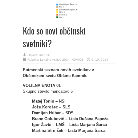
Kdo so novi občinski
svetniki?
Objavil:
Urednik
Rubrika:
Lokalne volitve 2014
,
NOVICE
6. 10. 2014
Poimenski seznam novih svetnikov v
Občinskem svetu Občine Kamnik.
VOLILNA ENOTA 01
Skupno število mandatov: 6
Matej Tonin – NSi
Jože Korošec – SLS
Damijan Hribar – SDS
Brane Golubovič – Lista Dušana Papeža
Igor Žavbi – LMŠ – Lista Marjana Šarca
Martina Strmšek – Lista Marjana Šarca