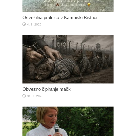
Osvežilna pralnica v Kamniški Bistrici
4. 8. 2026
Obvezno čipiranje mačk
31. 7. 2026