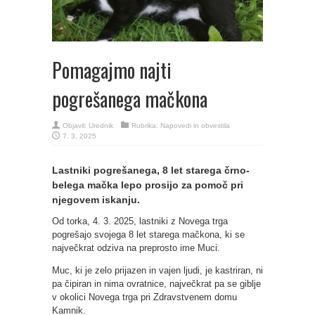
Pomagajmo najti
pogrešanega mačkona
Objavil:
Urednik
Rubrika:
Napovedi in obvestila
7. 3. 2025
Lastniki pogrešanega, 8 let starega črno-
belega mačka lepo prosijo za pomoč pri
njegovem iskanju.
Od torka, 4. 3. 2025, lastniki z Novega trga
pogrešajo svojega 8 let starega mačkona, ki se
največkrat odziva na preprosto ime Muci.
Muc, ki je zelo prijazen in vajen ljudi, je kastriran, ni
pa čipiran in nima ovratnice, največkrat pa se giblje
v okolici Novega trga pri Zdravstvenem domu
Kamnik.