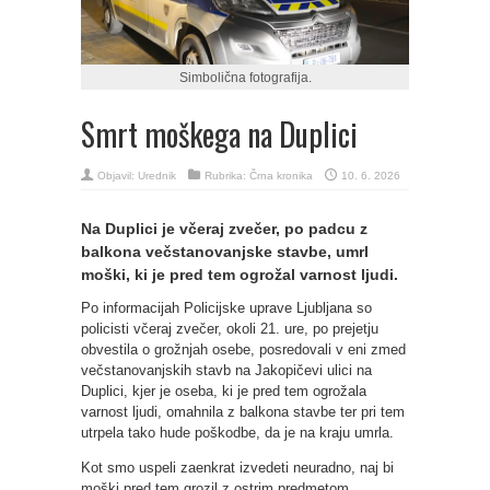
Simbolična fotografija.
Smrt moškega na Duplici
Objavil:
Urednik
Rubrika:
Črna kronika
10. 6. 2026
Na Duplici je včeraj zvečer, po padcu z
balkona večstanovanjske stavbe, umrl
moški, ki je pred tem ogrožal varnost ljudi.
Po informacijah Policijske uprave Ljubljana so
policisti včeraj zvečer, okoli 21. ure, po prejetju
obvestila o grožnjah osebe, posredovali v eni zmed
večstanovanjskih stavb na Jakopičevi ulici na
Duplici, kjer je oseba, ki je pred tem ogrožala
varnost ljudi, omahnila z balkona stavbe ter pri tem
utrpela tako hude poškodbe, da je na kraju umrla.
Kot smo uspeli zaenkrat izvedeti neuradno, naj bi
moški pred tem grozil z ostrim predmetom,