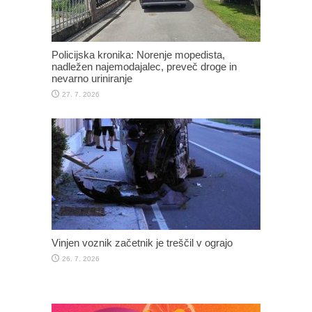
Policijska kronika: Norenje mopedista,
nadležen najemodajalec, preveč droge in
nevarno uriniranje
27. 7. 2026
Vinjen voznik začetnik je treščil v ograjo
26. 7. 2026