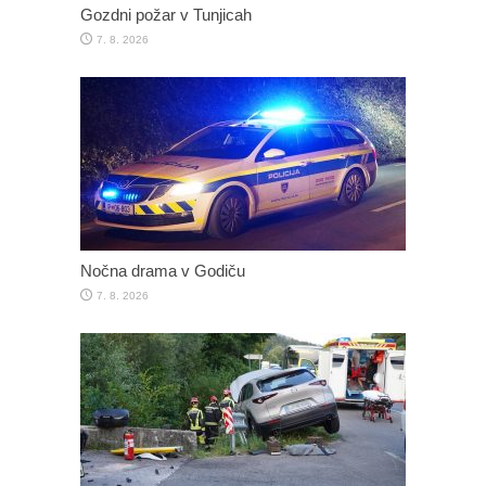
Gozdni požar v Tunjicah
7. 8. 2026
Nočna drama v Godiču
7. 8. 2026