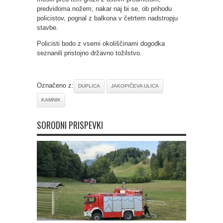
predvidoma nožem, nakar naj bi se, ob prihodu
policistov, pognal z balkona v četrtem nadstropju
stavbe.
Policisti bodo z vsemi okoliščinami dogodka
seznanili pristojno državno tožilstvo.
Označeno z:
DUPLICA
JAKOPIČEVA ULICA
KAMNIK
SORODNI PRISPEVKI