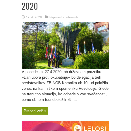
2020
17. 4. 2020
Napovedi in obvestila
V ponedeljek 27.4.2020, ob državnem prazniku
»Dan upora proti okupatorju« bo delegacija treh
predstavnikov ZB NOB Kamnika ob 10. uri položila
venec na kamniškem spomeniku Revolucije. Glede
na trenutno situacijo, ko odpadejo vse svečanosti,
bomo ob tem tudi obeležili 79. ...
Preberi več »