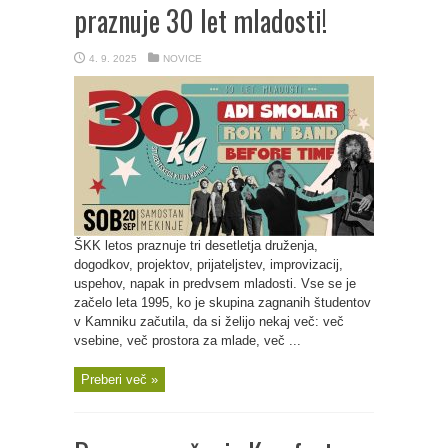
praznuje 30 let mladosti!
4. 9. 2025
NOVICE
ŠKK letos praznuje tri desetletja druženja,
dogodkov, projektov, prijateljstev, improvizacij,
uspehov, napak in predvsem mladosti. Vse se je
začelo leta 1995, ko je skupina zagnanih študentov
v Kamniku začutila, da si želijo nekaj več: več
vsebine, več prostora za mlade, več ...
Preberi več »