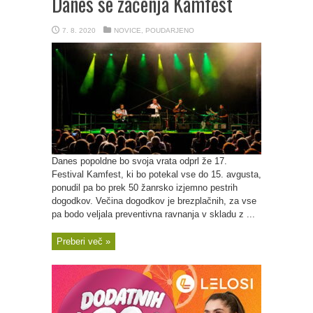
Danes se začenja Kamfest
7. 8. 2020
NOVICE
,
POUDARJENO
Danes popoldne bo svoja vrata odprl že 17.
Festival Kamfest, ki bo potekal vse do 15. avgusta,
ponudil pa bo prek 50 žanrsko izjemno pestrih
dogodkov. Večina dogodkov je brezplačnih, za vse
pa bodo veljala preventivna ravnanja v skladu z ...
Preberi več »