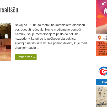
sališču
Nekaj po 18. uri so morali na kamniškem drsališču
posredovati reševalci Nujne medicinske pomoči
Kamnik, saj je med drsanjem prišlo do neljube
nezgode, v kateri se je poškodovala deklica
zgodnjih najstniških let. Na pomoč deklici, ki je med
drsanjem padla ...
Preberi več »