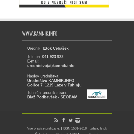
WWW.KAMNIK.INFO
Urednik:
Iztok Čebašek
Telefon:
041 923 922
E-mail:
urednistvo(at)kamnik.info
Naslov uredništva:
Uredništvo KAMNIK.INFO
Golice 7, 1219 Laze v Tuhinju
Tehnični urednik strani:
Blaž Podbevšek - SEOBAM
Vse pravice pridržane. | ISSN 1581-2618 | Izdaja: Iztok