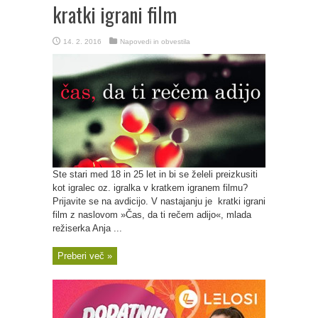
kratki igrani film
14. 2. 2016
Napovedi in obvestila
Ste stari med 18 in 25 let in bi se želeli preizkusiti
kot igralec oz. igralka v kratkem igranem filmu?
Prijavite se na avdicijo. V nastajanju je kratki igrani
film z naslovom »Čas, da ti rečem adijo«, mlada
režiserka Anja ...
Preberi več »