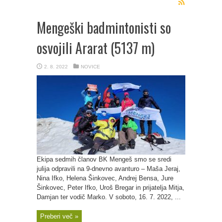
Mengeški badmintonisti so
osvojili Ararat (5137 m)
2. 8. 2022
NOVICE
Ekipa sedmih članov BK Mengeš smo se sredi
julija odpravili na 9-dnevno avanturo – Maša Jeraj,
Nina Ifko, Helena Šinkovec, Andrej Bensa, Jure
Šinkovec, Peter Ifko, Uroš Bregar in prijatelja Mitja,
Damjan ter vodič Marko. V soboto, 16. 7. 2022, ...
Preberi več »