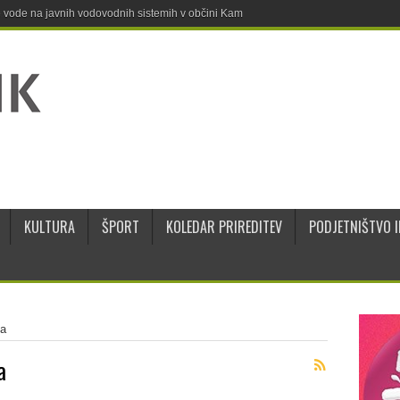
ne vode na javnih vodovodnih sistemih v občini Kamnik
KULTURA
ŠPORT
KOLEDAR PRIREDITEV
PODJETNIŠTVO I
za
a