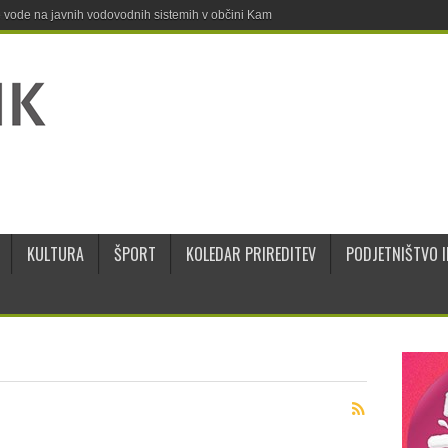
ne vode na javnih vodovodnih sistemih v občini Kamnik
KULTURA
ŠPORT
KOLEDAR PRIREDITEV
PODJETNIŠTVO I