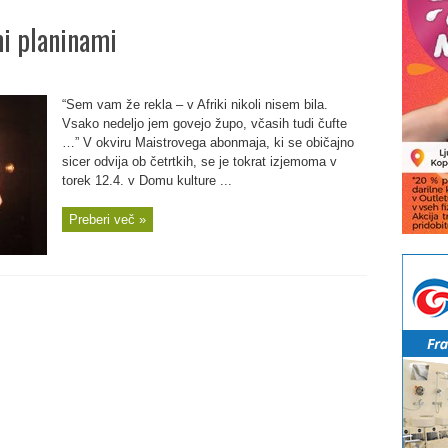
mi planinami
“Sem vam že rekla – v Afriki nikoli nisem bila.
Vsako nedeljo jem govejo župo, včasih tudi čufte
…” V okviru Maistrovega abonmaja, ki se običajno
sicer odvija ob četrtkih, se je tokrat izjemoma v
torek 12.4. v Domu kulture ...
Preberi več »