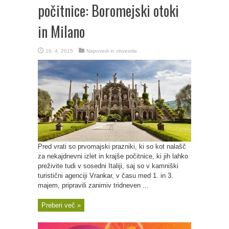
počitnice: Boromejski otoki
in Milano
16. 4. 2015
Napovedi in obvestila
Pred vrati so prvomajski prazniki, ki so kot nalašč
za nekajdnevni izlet in krajše počitnice, ki jih lahko
preživite tudi v sosedni Italiji, saj so v kamniški
turistični agenciji Vrankar, v času med 1. in 3.
majem, pripravili zanimiv tridneven ...
Preberi več »