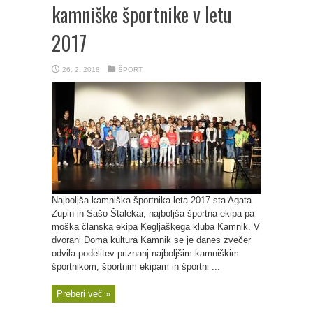
kamniške športnike v letu
2017
26. 2. 2018
ŠPORT
Najboljša kamniška športnika leta 2017 sta Agata
Zupin in Sašo Štalekar, najboljša športna ekipa pa
moška članska ekipa Kegljaškega kluba Kamnik. V
dvorani Doma kultura Kamnik se je danes zvečer
odvila podelitev priznanj najboljšim kamniškim
športnikom, športnim ekipam in športni ...
Preberi več »