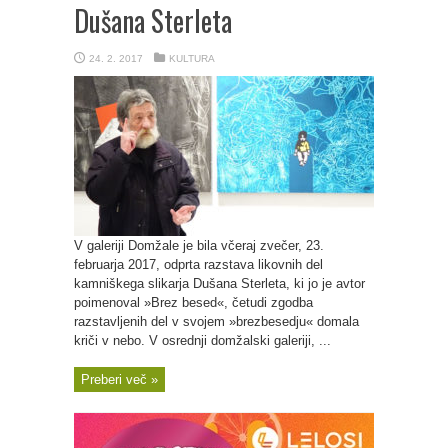
Dušana Sterleta
24. 2. 2017
KULTURA
V galeriji Domžale je bila včeraj zvečer, 23.
februarja 2017, odprta razstava likovnih del
kamniškega slikarja Dušana Sterleta, ki jo je avtor
poimenoval »Brez besed«, četudi zgodba
razstavljenih del v svojem »brezbesedju« domala
kriči v nebo. V osrednji domžalski galeriji, ...
Preberi več »