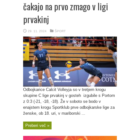
čakajo na prvo zmago v ligi
prvakinj
29. 11. 2024
ŠPORT
Odbojkarice Calcit Volleyja so v tretjem krogu
skupine C lige prvakinj v gosteh izgubile s Portom
z 0:3 (-21, -18, -18). Že v soboto se bodo v
enajstem krogu Sportklub prve odbojkarske lige za
ženske, ob 18. uri, v mariborski ...
Preberi več »