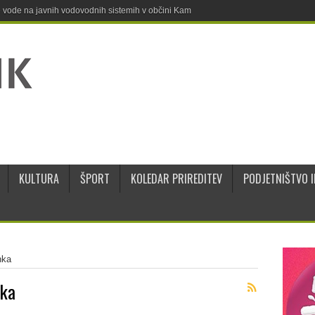
ne vode na javnih vodovodnih sistemih v občini Kamnik
KULTURA
ŠPORT
KOLEDAR PRIREDITEV
PODJETNIŠTVO I
nka
nka