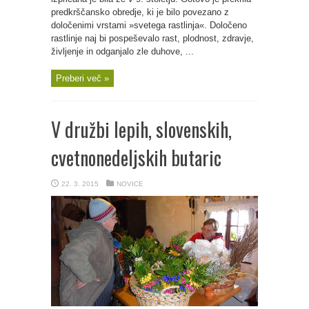
predkrščansko obredje, ki je bilo povezano z
določenimi vrstami »svetega rastlinja«. Določeno
rastlinje naj bi pospeševalo rast, plodnost, zdravje,
življenje in odganjalo zle duhove, ...
Preberi več »
V družbi lepih, slovenskih,
cvetnonedeljskih butaric
22. 3. 2015
NOVICE