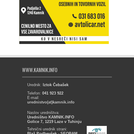
WWW.KAMNIK.INFO
Urednik:
Iztok Čebašek
Telefon:
041 923 922
E-mail:
urednistvo(at)kamnik.info
Naslov uredništva:
Uredništvo KAMNIK.INFO
Golice 7, 1219 Laze v Tuhinju
Tehnični urednik strani:
Blaž Podbevšek - SEOBAM