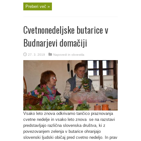
Preberi več »
Cvetnonedeljske butarice v
Budnarjevi domačiji
27. 3. 2019
Napovedi in obvestila
Vsako leto znova odkrivamo tančico praznovanja
cvetne nedelje in vsako leto znova se na razstavi
predstavljajo različna slovenska društva, ki z
povezovanjem zelenja v butarice ohranjajo
slovenski ljudski običaj pred cvetno nedeljo. In prav