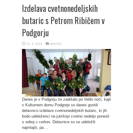
Izdelava cvetnonedeljskih
butaric s Petrom Ribičem v
Podgorju
13. 4. 2019
NOVICE
Danes je v Podgorju že zadišalo po Veliki noči, kajti
v Kulturnem domu Podgorje so danes gostili
delavnico izdelave cvetnonedeljskih butaric, ki jih
bodo udeleženci na jutrišnjo cvetno nedeljo ponesli
s seboj v cerkev. Delavnice so se udeležili
najmlajši, pa ...