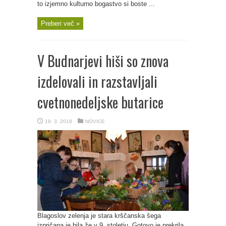
to izjemno kulturno bogastvo si boste ...
Preberi več »
V Budnarjevi hiši so znova
izdelovali in razstavljali
cvetnonedeljske butarice
19. 3. 2018
NOVICE
Blagoslov zelenja je stara krščanska šega
izpričana je bila že v 9. stoletju. Gotovo je prekrila