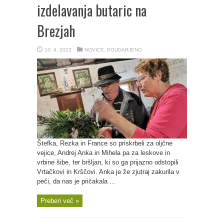
izdelavanja butaric na
Brezjah
10. 4. 2022
NOVICE
,
POUDARJENO
Štefka, Rezka in France so priskrbeli za oljčne
vejice, Andrej Anka in Mihela pa za leskove in
vrbine šibe, ter bršljan, ki so ga prijazno odstopili
Vrtačkovi in Krščovi. Anka je že zjutraj zakurila v
peči, da nas je pričakala ...
Preberi več »