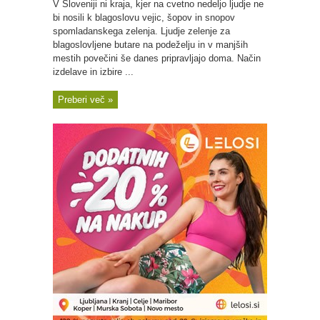
V Sloveniji ni kraja, kjer na cvetno nedeljo ljudje ne
bi nosili k blagoslovu vejic, šopov in snopov
spomladanskega zelenja. Ljudje zelenje za
blagoslovljene butare na podeželju in v manjših
mestih povečini še danes pripravljajo doma. Način
izdelave in izbire ...
Preberi več »