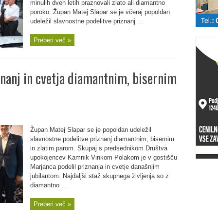
minulih dveh letih praznovali zlato ali diamantno
poroko. Župan Matej Slapar se je včeraj popoldan
udeležil slavnostne podelitve priznanj ...
Preberi več »
znanj in cvetja diamantnim, bisernim
Župan Matej Slapar se je popoldan udeležil
slavnostne podelitve priznanj diamantnim, bisernim
in zlatim parom. Skupaj s predsednikom Društva
upokojencev Kamnik Vinkom Polakom je v gostišču
Marjanca podelil priznanja in cvetje današnjim
jubilantom. Najdaljši staž skupnega življenja so z
diamantno ...
Preberi več »