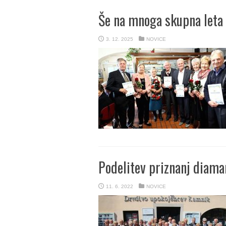
Še na mnoga skupna leta
3. 12. 2025
NOVICE
Podelitev priznanj diam
11. 6. 2022
NOVICE