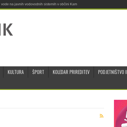
ne vode na javnih vodovodnih sistemih v občini Kamnik
KULTURA
ŠPORT
KOLEDAR PRIREDITEV
PODJETNIŠTVO I