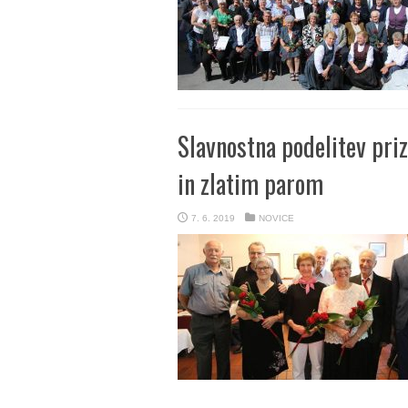
Slavnostna podelitev pri
in zlatim parom
7. 6. 2019
NOVICE