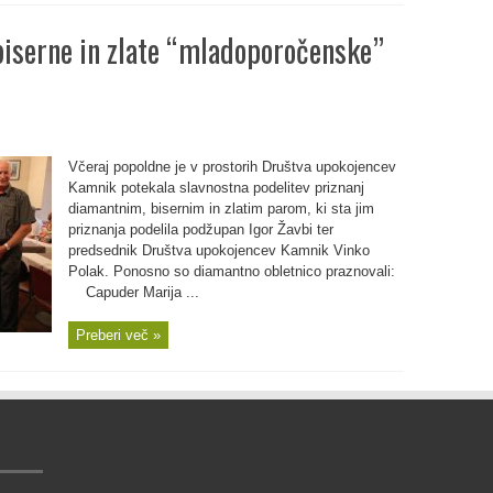
biserne in zlate “mladoporočenske”
Včeraj popoldne je v prostorih Društva upokojencev
Kamnik potekala slavnostna podelitev priznanj
diamantnim, bisernim in zlatim parom, ki sta jim
priznanja podelila podžupan Igor Žavbi ter
predsednik Društva upokojencev Kamnik Vinko
Polak. Ponosno so diamantno obletnico praznovali:
Capuder Marija ...
Preberi več »