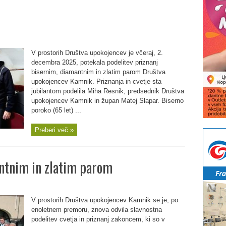
V prostorih Društva upokojencev je včeraj, 2.
decembra 2025, potekala podelitev priznanj
bisernim, diamantnim in zlatim parom Društva
upokojencev Kamnik. Priznanja in cvetje sta
jubilantom podelila Miha Resnik, predsednik Društva
upokojencev Kamnik in župan Matej Slapar. Biserno
poroko (65 let) ...
Preberi več »
antnim in zlatim parom
V prostorih Društva upokojencev Kamnik se je, po
enoletnem premoru, znova odvila slavnostna
podelitev cvetja in priznanj zakoncem, ki so v