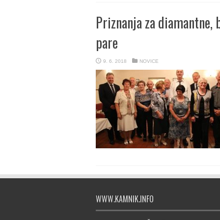
Priznanja za diamantne, 
pare
9. 6. 2018
NOVICE
WWW.KAMNIK.INFO