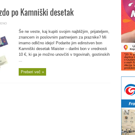
ezdo po Kamniški desetak
JENO
Še ne veste, kaj kupiti svojim najbližjim, prijateljem,
znancem in poslovnim partnerjem za praznike? Mi
imamo odlično idejo! Podarite jim edinstven bon
Kamniški desetak Maister – darilni bon v vrednosti
10 €, ki ga je možno unovčiti v trgovinah, gostinskih
...
Preberi več »