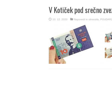
V Kotiček pod srečno zv
10. 12. 2020
Napovedi in obvestila
,
POUDAR