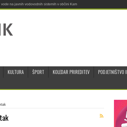
ne vode na javnih vodovodnih sistemih v občini Kamnik
KULTURA
ŠPORT
KOLEDAR PRIREDITEV
PODJETNIŠTVO I
etak
tak