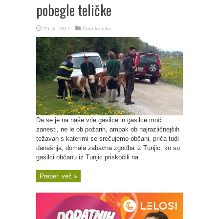
pobegle teličke
25. 4. 2017
Črna kronika
Da se je na naše vrle gasilce in gasilce moč
zanesti, ne le ob požarih, ampak ob najrazličnejših
težavah s katerimi se srečujemo občani, priča tudi
današnja, domala zabavna zgodba iz Tunjic, ko so
gasilci občanu iz Tunjic priskočili na ...
Preberi več »