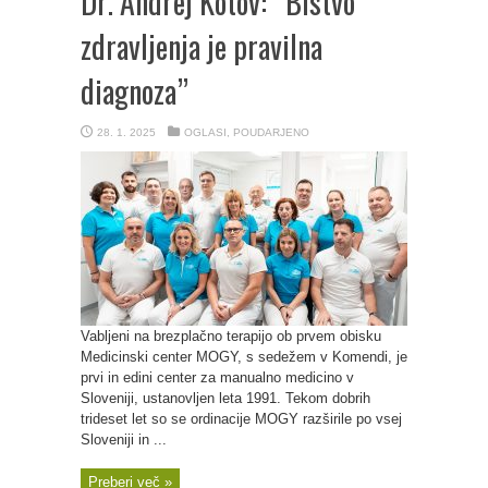
Dr. Andrej Kotov: “Bistvo
zdravljenja je pravilna
diagnoza”
28. 1. 2025
OGLASI
,
POUDARJENO
Vabljeni na brezplačno terapijo ob prvem obisku
Medicinski center MOGY, s sedežem v Komendi, je
prvi in edini center za manualno medicino v
Sloveniji, ustanovljen leta 1991. Tekom dobrih
trideset let so se ordinacije MOGY razširile po vsej
Sloveniji in ...
Preberi več »