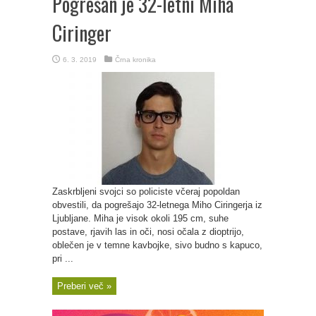
Pogrešan je 32-letni Miha
Ciringer
6. 3. 2019
Črna kronika
Zaskrbljeni svojci so policiste včeraj popoldan
obvestili, da pogrešajo 32-letnega Miho Ciringerja iz
Ljubljane. Miha je visok okoli 195 cm, suhe
postave, rjavih las in oči, nosi očala z dioptrijo,
oblečen je v temne kavbojke, sivo budno s kapuco,
pri ...
Preberi več »