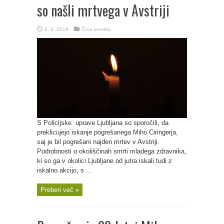
so našli mrtvega v Avstriji
6. 3. 2019
Črna kronika
S Policijske uprave Ljubljana so sporočili, da
preklicujejo iskanje pogrešanega Miho Ciringerja,
saj je bil pogrešani najden mrtev v Avstriji.
Podrobnosti o okoliščinah smrti mladega zdravnika,
ki so ga v okolici Ljubljane od jutra iskali tudi z
iskalno akcijo, s ...
Preberi več »