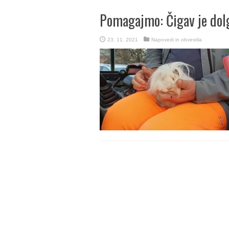
Pomagajmo: Čigav je dol
23. 11. 2021
Napovedi in obvestila