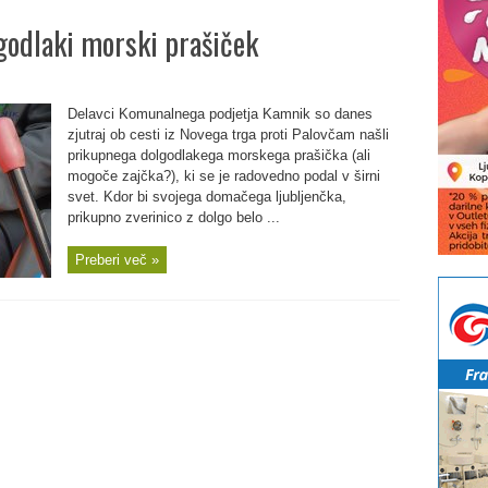
godlaki morski prašiček
Delavci Komunalnega podjetja Kamnik so danes
zjutraj ob cesti iz Novega trga proti Palovčam našli
prikupnega dolgodlakega morskega prašička (ali
mogoče zajčka?), ki se je radovedno podal v širni
svet. Kdor bi svojega domačega ljubljenčka,
prikupno zverinico z dolgo belo ...
Preberi več »