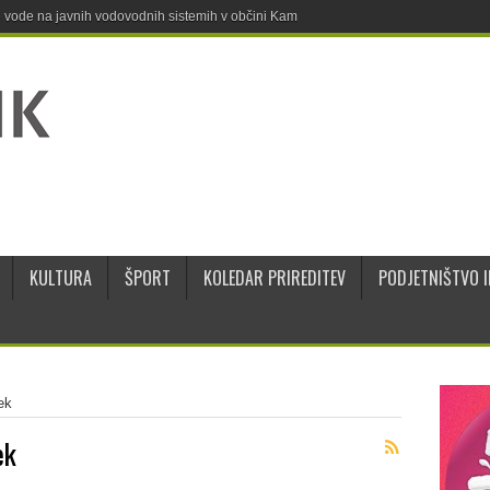
ne vode na javnih vodovodnih sistemih v občini Kamnik
KULTURA
ŠPORT
KOLEDAR PRIREDITEV
PODJETNIŠTVO I
ek
ek