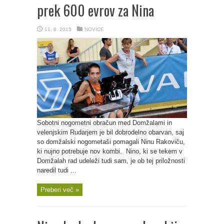
prek 600 evrov za Nina
11. 8. 2015
NOVICE
Sobotni nogometni obračun med Domžalami in
velenjskim Rudarjem je bil dobrodelno obarvan, saj
so domžalski nogometaši pomagali Ninu Rakoviču,
ki nujno potrebuje nov kombi. Nino, ki se tekem v
Domžalah rad udeleži tudi sam, je ob tej priložnosti
naredil tudi ...
Preberi več »