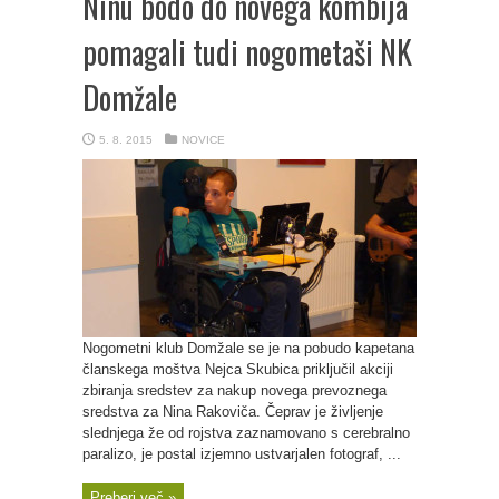
Ninu bodo do novega kombija
pomagali tudi nogometaši NK
Domžale
5. 8. 2015
NOVICE
Nogometni klub Domžale se je na pobudo kapetana
članskega moštva Nejca Skubica priključil akciji
zbiranja sredstev za nakup novega prevoznega
sredstva za Nina Rakoviča. Čeprav je življenje
slednjega že od rojstva zaznamovano s cerebralno
paralizo, je postal izjemno ustvarjalen fotograf, ...
Preberi več »