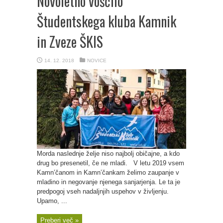
Novoletno voščilo
Študentskega kluba Kamnik
in Zveze ŠKIS
14. 12. 2018
NOVICE
Morda naslednje želje niso najbolj običajne, a kdo
drug bo presenetil, če ne mladi. V letu 2019 vsem
Kamn’čanom in Kamn’čankam želimo zaupanje v
mladino in negovanje njenega sanjarjenja. Le ta je
predpogoj vseh nadaljnjih uspehov v življenju.
Upamo, ...
Preberi več »