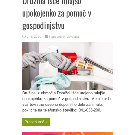
Družina išče mlajšo
upokojenko za pomoč v
gospodinjstvu
6. 3. 2020
Napovedi in obvestila
Družina iz območja Domžal išče urejeno mlajšo
upokojenko za pomoč v gospodinjstvu. V kolikor bi
vas tovrstno osebno dopolnilno delo zanimalo,
pokličite na telefonsko številko: 041-633-200.
Preberi več »