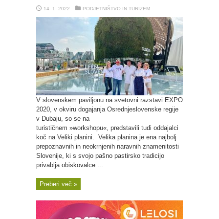
14. 1. 2022
PODJETNIŠTVO IN TURIZEM
V slovenskem paviljonu na svetovni razstavi EXPO
2020, v okviru dogajanja Osrednjeslovenske regije
v Dubaju, so se na
turističnem »workshopu«, predstavili tudi oddajalci
koč na Veliki planini. Velika planina je ena najbolj
prepoznavnih in neokrnjenih naravnih znamenitosti
Slovenije, ki s svojo pašno pastirsko tradicijo
privablja obiskovalce ...
Preberi več »