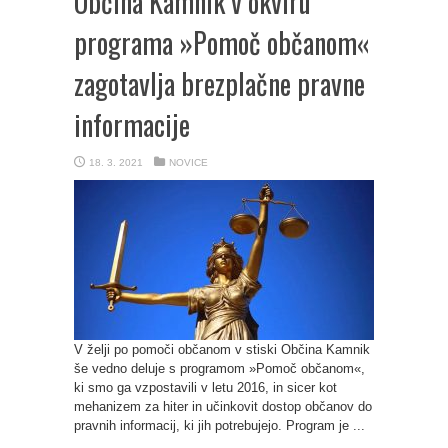
Občina Kamnik v okviru
programa »Pomoč občanom«
zagotavlja brezplačne pravne
informacije
18. 3. 2021
NOVICE
V želji po pomoči občanom v stiski Občina Kamnik
še vedno deluje s programom »Pomoč občanom«,
ki smo ga vzpostavili v letu 2016, in sicer kot
mehanizem za hiter in učinkovit dostop občanov do
pravnih informacij, ki jih potrebujejo. Program je ...