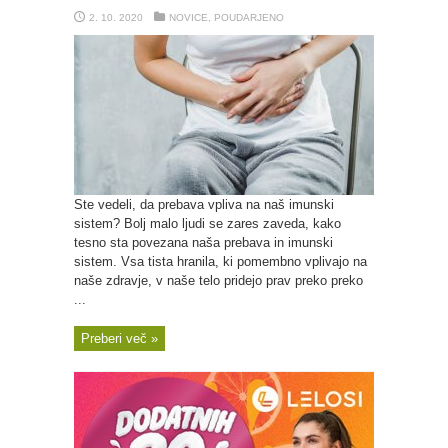
2. 10. 2020
NOVICE
,
POUDARJENO
Ste vedeli, da prebava vpliva na naš imunski
sistem? Bolj malo ljudi se zares zaveda, kako
tesno sta povezana naša prebava in imunski
sistem. Vsa tista hranila, ki pomembno vplivajo na
naše zdravje, v naše telo pridejo prav preko preko
...
Preberi več »