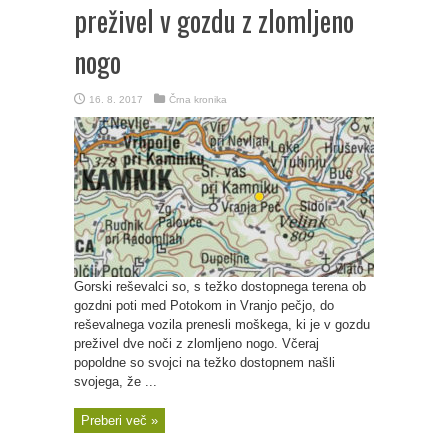
preživel v gozdu z zlomljeno
nogo
16. 8. 2017
Črna kronika
Gorski reševalci so, s težko dostopnega terena ob
gozdni poti med Potokom in Vranjo pečjo, do
reševalnega vozila prenesli moškega, ki je v gozdu
preživel dve noči z zlomljeno nogo. Včeraj
popoldne so svojci na težko dostopnem našli
svojega, že ...
Preberi več »