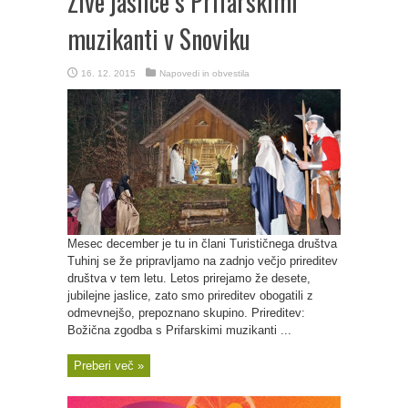
Žive jaslice s Prifarskimi
muzikanti v Snoviku
16. 12. 2015
Napovedi in obvestila
Mesec december je tu in člani Turističnega društva
Tuhinj se že pripravljamo na zadnjo večjo prireditev
društva v tem letu. Letos prirejamo že desete,
jubilejne jaslice, zato smo prireditev obogatili z
odmevnejšo, prepoznano skupino. Prireditev:
Božična zgodba s Prifarskimi muzikanti ...
Preberi več »