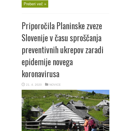
Preberi več »
Priporočila Planinske zveze
Slovenije v času sproščanja
preventivnih ukrepov zaradi
epidemije novega
koronavirusa
21. 4. 2020
NOVICE