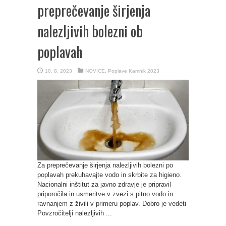
preprečevanje širjenja
nalezljivih bolezni ob
poplavah
10. 8. 2023
NOVICE
,
Poplave Kamnik 2023
Za preprečevanje širjenja nalezljivih bolezni po
poplavah prekuhavajte vodo in skrbite za higieno.
Nacionalni inštitut za javno zdravje je pripravil
priporočila in usmeritve v zvezi s pitno vodo in
ravnanjem z živili v primeru poplav. Dobro je vedeti
Povzročitelji nalezljivih ...