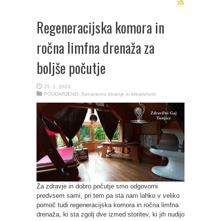
Regeneracijska komora in
ročna limfna drenaža za
boljše počutje
25. 1. 2023
POUDARJENO
,
Sonaravno bivanje in kreativnost
Za zdravje in dobro počutje smo odgovorni
predvsem sami, pri tem pa sta nam lahko v veliko
pomoč tudi regeneracijska komora in ročna limfna
drenaža, ki sta zgolj dve izmed storitev, ki jih nudijo