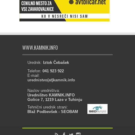
WWW.KAMNIK.INFO
Urednik:
Iztok Čebašek
Telefon:
041 923 922
E-mail:
urednistvo(at)kamnik.info
Naslov uredništva:
Uredništvo KAMNIK.INFO
Golice 7, 1219 Laze v Tuhinju
Tehnični urednik strani:
Blaž Podbevšek - SEOBAM