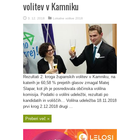
volitev v Kamniku
3. 12. 2018
Lokalne volitve 2018
Rezultati 2. kroga županskih volitev v Kamniku, na
katerih je 60,58 % prejetih glasov zmagal Matej
Slapar, kot jih je posredovala občinska volilna
komisija. Podatki o volilni udeležbi, rezultati po
kandidatih in voliščih… Volilna udeležba 18.11.2018
prvi krog 2.12.2018 drugi ...
Preberi več »